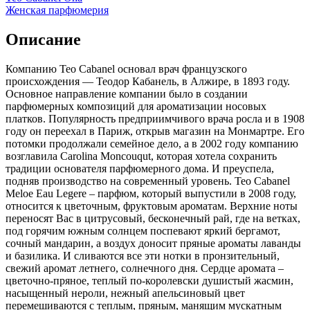
Женская парфюмерия
Описание
Компанию Teo Cabanel основал врач французского
происхождения — Теодор Кабанель, в Алжире,
в 1893 году.
Основное направление компании было в создании
парфюмерных композиций для ароматизации носовых
платков. Популярность предприимчивого врача росла и в 1908
году он переехал в Париж, открыв магазин на Монмартре. Его
потомки продолжали семейное дело, а в 2002 году компанию
возглавила Carolina Moncouqut, которая хотела сохранить
традиции основателя парфюмерного дома. И преуспела,
подняв производство на современный уровень. Teo Cabanel
Meloe Eau Legere – парфюм, который выпустили в 2008 году,
относится к цветочным, фруктовым ароматам. Верхние ноты
переносят Вас в цитрусовый, бесконечный рай, где на ветках,
под горячим южным солнцем поспевают яркий бергамот,
сочный мандарин, а воздух доносит пряные ароматы лаванды
и базилика. И сливаются все эти нотки в пронзительный,
свежий аромат летнего, солнечного дня. Сердце аромата –
цветочно-пряное, теплый по-королевски душистый жасмин,
насыщенный нероли, нежный апельсиновый цвет
перемешиваются с теплым, пряным, манящим мускатным