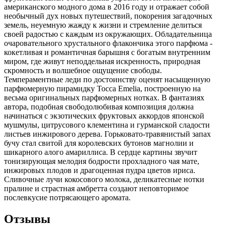
американского модного дома в 2016 году и отражает собой
необычный дух новых путешествий, покорения загадочных
земель, неуемную жажду к жизни и стремление делиться
своей радостью с каждым из окружающих. Обладательница
очаровательного хрустального флакончика этого парфюма -
кокетливая и романтичная барышня с богатым внутренним
миром, где живут неподдельная искренность, природная
скромность и волшебное ощущение свободы.
Темпераментные леди по достоинству оценят насыщенную
парфюмерную пирамидку Tocca Emelia, построенную на
весьма оригинальных парфюмерных нотках. В фантазиях
автора, подобная свободолюбивая композиция должна
начинаться с экзотических фруктовых аккордов японской
мушмулы, цитрусового клементина и гурманской сладости
листьев инжирового дерева. Горьковато-травянистый запах
бучу стал свитой для королевских бутонов магнолии и
шикарного алого амариллиса. В сердце картины звучит
тонизирующая мелодия бодрости прохладного чая мате,
инжировых плодов и драгоценная пудра цветов ириса.
Сливочные лучи кокосового молока, деликатесные нотки
пралине и страстная амбретта создают неповторимое
послевкусие потрясающего аромата.
Отзывы