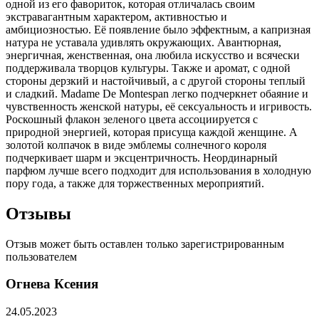
одной из его фавориток,
которая отличалась своим
экстравагантным характером, активностью и
амбициозностью. Её появление было эффектным, а капризная
натура не уставала удивлять окружающих. Авантюрная,
энергичная, женственная, она любила искусство и всячески
поддерживала творцов культуры. Также и аромат, с одной
стороны дерзкий и настойчивый, а с другой стороны теплый
и сладкий. Madame De Montespan легко подчеркнет обаяние и
чувственность женской натуры, её сексуальность и игривость.
Роскошный флакон зеленого цвета ассоциируется с
природной энергией, которая присуща каждой женщине. А
золотой колпачок в виде эмблемы солнечного короля
подчеркивает шарм и эксцентричность. Неординарный
парфюм лучше всего подходит для использования в холодную
пору года, а также для торжественных мероприятий.
Отзывы
Отзыв может быть оставлен только зарегистрированным
пользователем
Огнева Ксения
24.05.2023