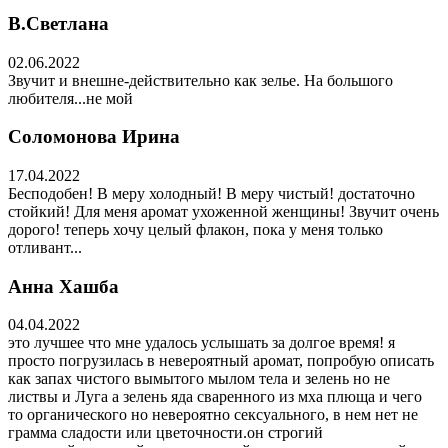
В.Светлана
02.06.2022
Звучит и внешне-действительно как зелье. На большого
любителя...не мой
Соломонова Ирина
17.04.2022
Бесподобен! В меру холодный! В меру чистый! достаточно
стойкий! Для меня аромат ухоженной женщины! Звучит очень
дорого! теперь хочу целый флакон, пока у меня только
отливант...
Анна Хашба
04.04.2022
это лучшее что мне удалось услышать за долгое время! я
просто погрузилась в невероятный аромат, попробую описать
как запах чистого вымытого мылом тела и зелень но не
листвы и Луга а зелень яда сваренного из мха плюща и чего
то органического но невероятно сексуального, в нем нет не
грамма сладости или цветочности.он строгий