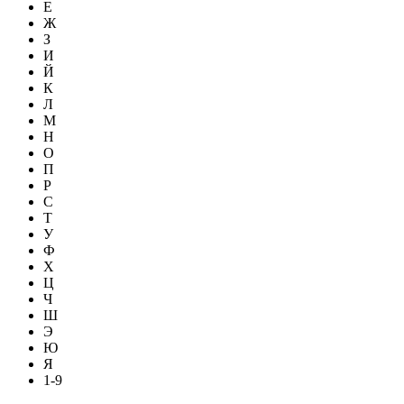
Е
Ж
З
И
Й
К
Л
М
Н
О
П
Р
С
Т
У
Ф
Х
Ц
Ч
Ш
Э
Ю
Я
1-9