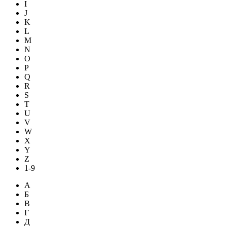
I
J
K
L
M
N
O
P
Q
R
S
T
U
V
W
X
Y
Z
1-9
А
Б
В
Г
Д