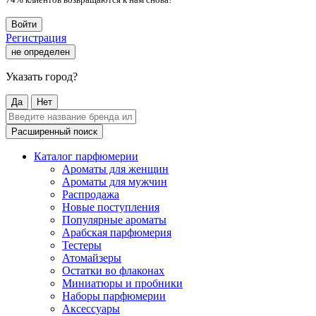
Войти
Регистрация
не определен
Указать город?
Да
Нет
Расширенный поиск
Каталог парфюмерии
Ароматы для женщин
Ароматы для мужчин
Распродажа
Новые поступления
Популярные ароматы
Арабская парфюмерия
Тестеры
Атомайзеры
Остатки во флаконах
Миниатюры и пробники
Наборы парфюмерии
Аксессуары