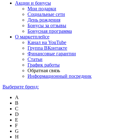
Акции и бонусы
Мои подарки
Социальные сети
День рождения
Бонусы за отзывы
Бонусная программа
О маркетплейсе
Канал на YouTube
Группа ВКонтакте
Финансовые гарантии
Статьи
График работы
Обратная связь
Информационный посредник
Выберите бренд:
A
B
C
D
E
F
G
H