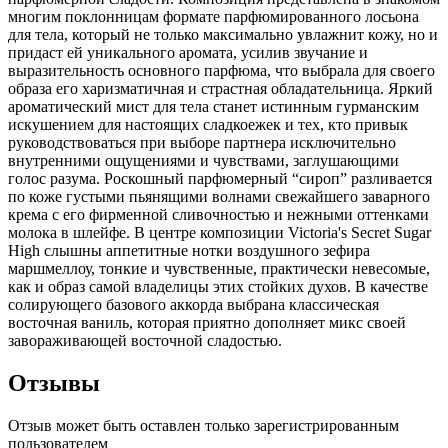
многим поклонницам формате парфюмированного лосьона
для тела, который не только максимально увлажнит кожу, но и
придаст ей уникального аромата, усилив звучание и
выразительность основного парфюма, что выбрала для своего
образа его харизматичная и страстная обладательница. Яркий
ароматический мист для тела станет истинным гурманским
искушением для настоящих сладкоежек и тех, кто привык
руководствоваться при выборе партнера исключительно
внутренними ощущениями и чувствами, заглушающими
голос разума. Роскошный парфюмерный “сироп” разливается
по коже густыми пьянящими волнами свежайшего заварного
крема с его фирменной сливочностью и нежными оттенками
молока в шлейфе. В центре композиции Victoria's Secret Sugar
High слышны аппетитные нотки воздушного зефира
маршмеллоу, тонкие и чувственные, практически невесомые,
как и образ самой владелицы этих стойких духов. В качестве
солирующего базового аккорда выбрана классическая
восточная ваниль, которая приятно дополняет микс своей
завораживающей восточной сладостью.
Отзывы
Отзыв может быть оставлен только зарегистрированным
пользователем