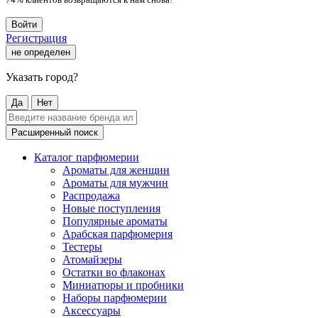
Войти
Регистрация
не определен
Указать город?
Да
Нет
Расширенный поиск
Каталог парфюмерии
Ароматы для женщин
Ароматы для мужчин
Распродажа
Новые поступления
Популярные ароматы
Арабская парфюмерия
Тестеры
Атомайзеры
Остатки во флаконах
Миниатюры и пробники
Наборы парфюмерии
Аксессуары