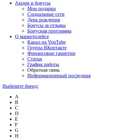
Акции и бонусы
Мои подарки
Социальные сети
День рождения
Бонусы за отзывы
Бонусная программа
О маркетплейсе
Канал на YouTube
Группа ВКонтакте
Финансовые гарантии
Статьи
График работы
Обратная связь
Информационный посредник
Выберите бренд:
A
B
C
D
E
F
G
H