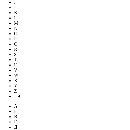
I
J
K
L
M
N
O
P
Q
R
S
T
U
V
W
X
Y
Z
1-9
А
Б
В
Г
Д