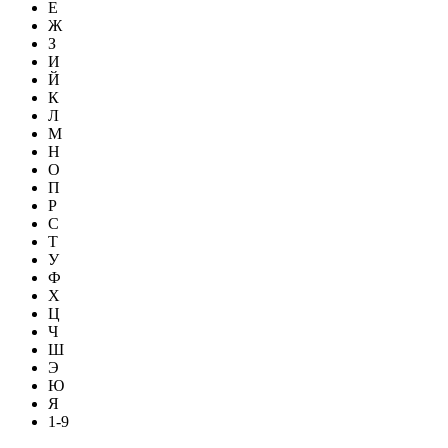
Е
Ж
З
И
Й
К
Л
М
Н
О
П
Р
С
Т
У
Ф
Х
Ц
Ч
Ш
Э
Ю
Я
1-9