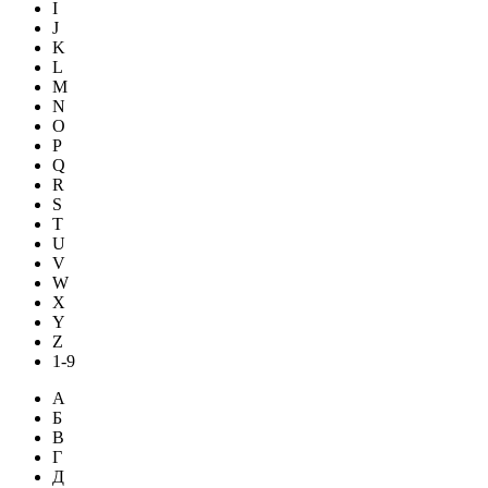
I
J
K
L
M
N
O
P
Q
R
S
T
U
V
W
X
Y
Z
1-9
А
Б
В
Г
Д