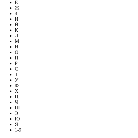
Е
Ж
З
И
Й
К
Л
М
Н
О
П
Р
С
Т
У
Ф
Х
Ц
Ч
Ш
Э
Ю
Я
1-9