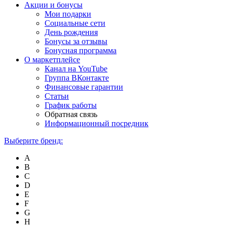
Акции и бонусы
Мои подарки
Социальные сети
День рождения
Бонусы за отзывы
Бонусная программа
О маркетплейсе
Канал на YouTube
Группа ВКонтакте
Финансовые гарантии
Статьи
График работы
Обратная связь
Информационный посредник
Выберите бренд:
A
B
C
D
E
F
G
H