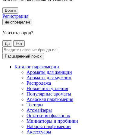
Войти
Регистрация
не определен
Указать город?
Да
Нет
Расширенный поиск
Каталог парфюмерии
Ароматы для женщин
Ароматы для мужчин
Распродажа
Новые поступления
Популярные ароматы
Арабская парфюмерия
Тестеры
Атомайзеры
Остатки во флаконах
Миниатюры и пробники
Наборы парфюмерии
Аксессуары