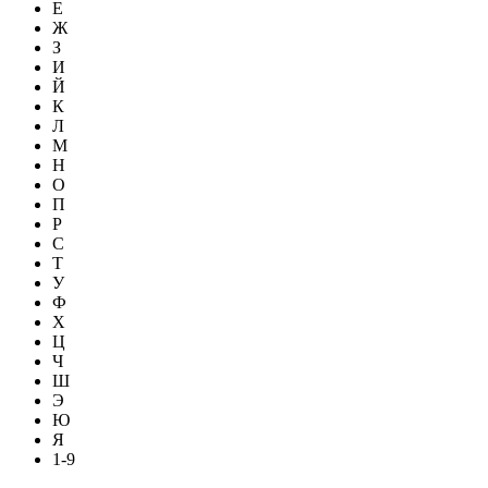
Е
Ж
З
И
Й
К
Л
М
Н
О
П
Р
С
Т
У
Ф
Х
Ц
Ч
Ш
Э
Ю
Я
1-9