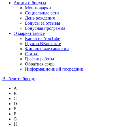
Акции и бонусы
Мои подарки
Социальные сети
День рождения
Бонусы за отзывы
Бонусная программа
О маркетплейсе
Канал на YouTube
Группа ВКонтакте
Финансовые гарантии
Статьи
График работы
Обратная связь
Информационный посредник
Выберите бренд:
A
B
C
D
E
F
G
H