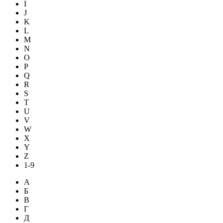
I
J
K
L
M
N
O
P
Q
R
S
T
U
V
W
X
Y
Z
1-9
А
Б
В
Г
Д