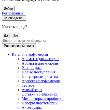
Войти
Регистрация
не определен
Указать город?
Да
Нет
Расширенный поиск
Каталог парфюмерии
Ароматы для женщин
Ароматы для мужчин
Распродажа
Новые поступления
Популярные ароматы
Арабская парфюмерия
Тестеры
Атомайзеры
Остатки во флаконах
Миниатюры и пробники
Наборы парфюмерии
Аксессуары