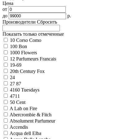
Цена
от
до
р.
Производители
Сбросить
Показать только отмеченные
10 Corso Como
100 Bon
1000 Flowers
12 Parfumeurs Francais
19-69
20th Century Fox
24
27 87
4160 Tuesdays
4711
50 Cent
A Lab on Fire
Abercrombie & Fitch
Absolument Parfumeur
Accendis
Acqua dell Elba