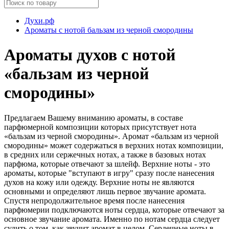
Духи.рф
Ароматы с нотой бальзам из черной смородины
Ароматы духов с нотой
«бальзам из черной
смородины»
Предлагаем Вашему вниманию ароматы, в составе
парфюмерной композиции которых присутствует нота
«бальзам из черной смородины». Аромат «бальзам из черной
смородины» может содержаться в верхних нотах композиции,
в средних или сержечных нотах, а также в базовых нотах
парфюма, которые отвечают за шлейф. Верхние ноты - это
ароматы, которые "вступают в игру" сразу после нанесения
духов на кожу или одежду. Верхние ноты не являются
основными и определяют лишь первое звучание аромата.
Спустя непродолжительное время после нанесения
парфюмерии подключаются ноты сердца, которые отвечают за
основное звучание аромата. Именно по нотам сердца следует
судить о том, как звучит аромат в целом. Сердечные ноты в