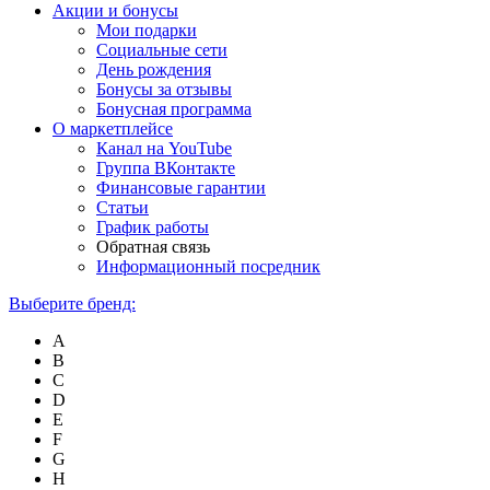
Акции и бонусы
Мои подарки
Социальные сети
День рождения
Бонусы за отзывы
Бонусная программа
О маркетплейсе
Канал на YouTube
Группа ВКонтакте
Финансовые гарантии
Статьи
График работы
Обратная связь
Информационный посредник
Выберите бренд:
A
B
C
D
E
F
G
H