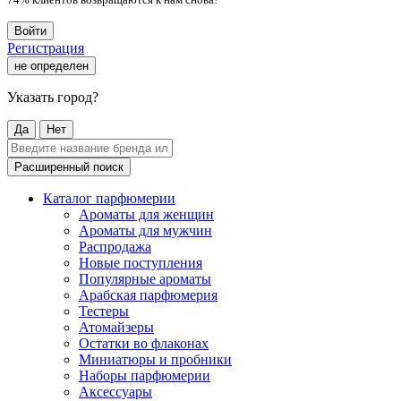
Войти
Регистрация
не определен
Указать город?
Да
Нет
Расширенный поиск
Каталог парфюмерии
Ароматы для женщин
Ароматы для мужчин
Распродажа
Новые поступления
Популярные ароматы
Арабская парфюмерия
Тестеры
Атомайзеры
Остатки во флаконах
Миниатюры и пробники
Наборы парфюмерии
Аксессуары