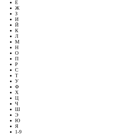
Е
Ж
З
И
Й
К
Л
М
Н
О
П
Р
С
Т
У
Ф
Х
Ц
Ч
Ш
Э
Ю
Я
1-9