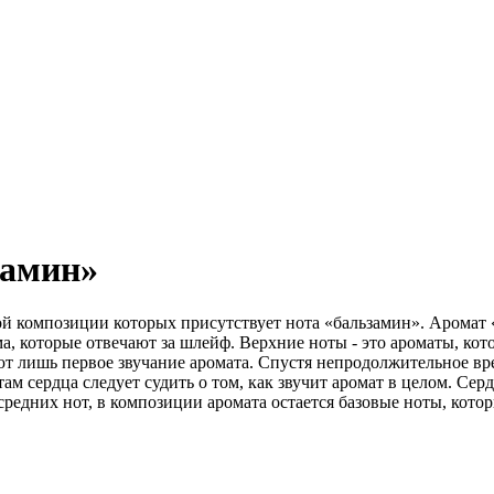
замин»
 композиции которых присутствует нота «бальзамин». Аромат «
а, которые отвечают за шлейф. Верхние ноты - это ароматы, кото
ют лишь первое звучание аромата. Спустя непродолжительное в
ам сердца следует судить о том, как звучит аромат в целом. Се
редних нот, в композиции аромата остается базовые ноты, кото