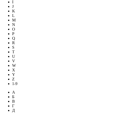
I
J
K
L
M
N
O
P
Q
R
S
T
U
V
W
X
Y
Z
1-9
А
Б
В
Г
Д