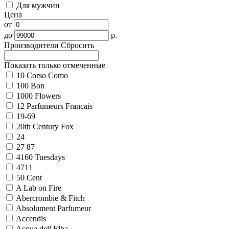
Для мужчин
Цена
от
до
р.
Производители
Сбросить
Показать только отмеченные
10 Corso Como
100 Bon
1000 Flowers
12 Parfumeurs Francais
19-69
20th Century Fox
24
27 87
4160 Tuesdays
4711
50 Cent
A Lab on Fire
Abercrombie & Fitch
Absolument Parfumeur
Accendis
Acqua dell Elba