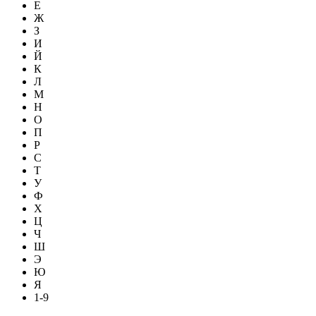
Е
Ж
З
И
Й
К
Л
М
Н
О
П
Р
С
Т
У
Ф
Х
Ц
Ч
Ш
Э
Ю
Я
1-9