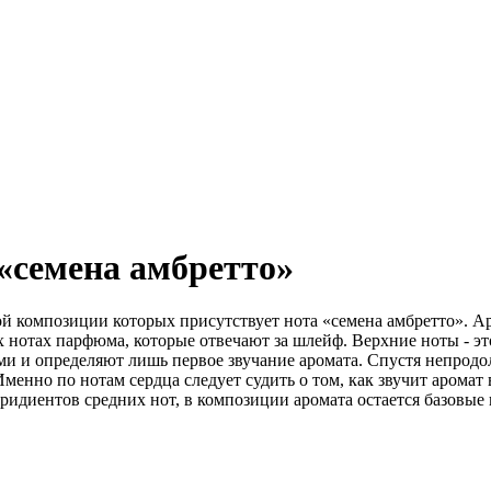
«семена амбретто»
 композиции которых присутствует нота «семена амбретто». Ар
х нотах парфюма, которые отвечают за шлейф. Верхние ноты - эт
ыми и определяют лишь первое звучание аромата. Спустя непро
Именно по нотам сердца следует судить о том, как звучит аромат
ридиентов средних нот, в композиции аромата остается базовые