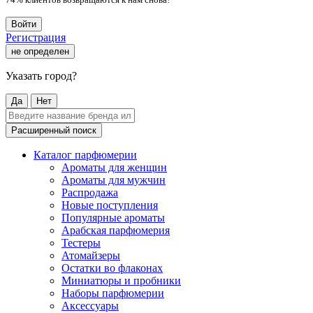
Войти
Регистрация
не определен
Указать город?
Да
Нет
Расширенный поиск
Каталог парфюмерии
Ароматы для женщин
Ароматы для мужчин
Распродажа
Новые поступления
Популярные ароматы
Арабская парфюмерия
Тестеры
Атомайзеры
Остатки во флаконах
Миниатюры и пробники
Наборы парфюмерии
Аксессуары