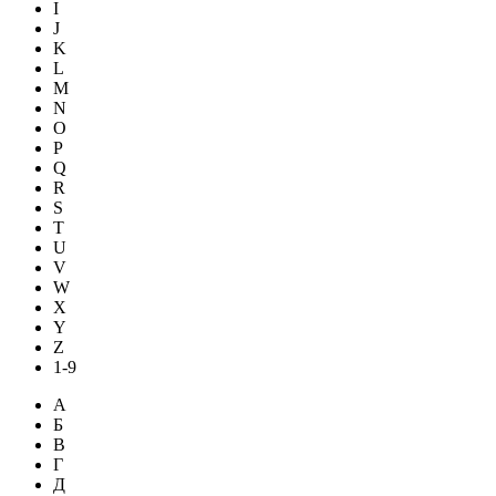
I
J
K
L
M
N
O
P
Q
R
S
T
U
V
W
X
Y
Z
1-9
А
Б
В
Г
Д