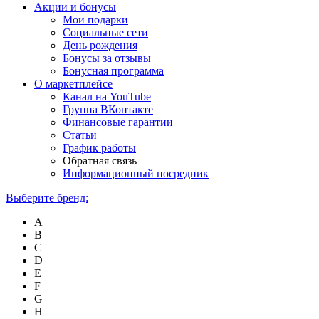
Акции и бонусы
Мои подарки
Социальные сети
День рождения
Бонусы за отзывы
Бонусная программа
О маркетплейсе
Канал на YouTube
Группа ВКонтакте
Финансовые гарантии
Статьи
График работы
Обратная связь
Информационный посредник
Выберите бренд:
A
B
C
D
E
F
G
H