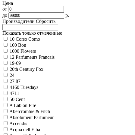
Цена
от
до
р.
Производители
Сбросить
Показать только отмеченные
10 Corso Como
100 Bon
1000 Flowers
12 Parfumeurs Francais
19-69
20th Century Fox
24
27 87
4160 Tuesdays
4711
50 Cent
A Lab on Fire
Abercrombie & Fitch
Absolument Parfumeur
Accendis
Acqua dell Elba