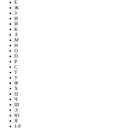
Е
Ж
З
И
Й
К
Л
М
Н
О
П
Р
С
Т
У
Ф
Х
Ц
Ч
Ш
Э
Ю
Я
1-9