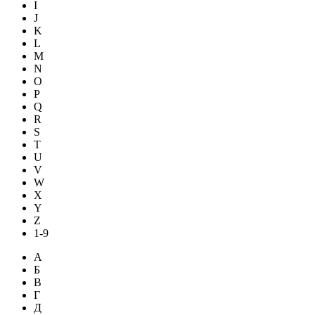
I
J
K
L
M
N
O
P
Q
R
S
T
U
V
W
X
Y
Z
1-9
А
Б
В
Г
Д