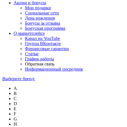
Акции и бонусы
Мои подарки
Социальные сети
День рождения
Бонусы за отзывы
Бонусная программа
О маркетплейсе
Канал на YouTube
Группа ВКонтакте
Финансовые гарантии
Статьи
График работы
Обратная связь
Информационный посредник
Выберите бренд:
A
B
C
D
E
F
G
H