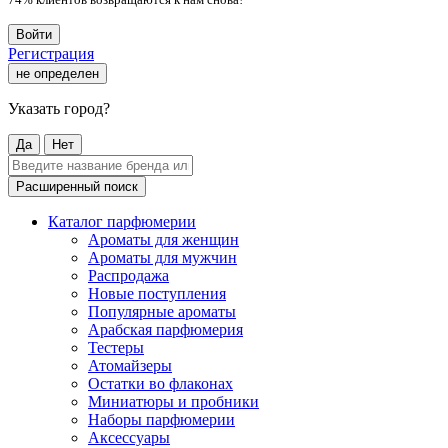
Войти
Регистрация
не определен
Указать город?
Да
Нет
Расширенный поиск
Каталог парфюмерии
Ароматы для женщин
Ароматы для мужчин
Распродажа
Новые поступления
Популярные ароматы
Арабская парфюмерия
Тестеры
Атомайзеры
Остатки во флаконах
Миниатюры и пробники
Наборы парфюмерии
Аксессуары