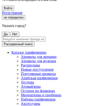
Войти
Регистрация
не определен
Указать город?
Да
Нет
Расширенный поиск
Каталог парфюмерии
Ароматы для женщин
Ароматы для мужчин
Распродажа
Новые поступления
Популярные ароматы
Арабская парфюмерия
Тестеры
Атомайзеры
Остатки во флаконах
Миниатюры и пробники
Наборы парфюмерии
Аксессуары