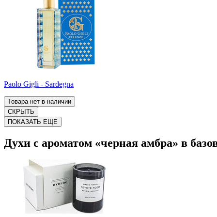
Paolo Gigli - Sardegna
Товара нет в наличии
СКРЫТЬ
ПОКАЗАТЬ ЕЩЕ
Духи с ароматом «черная амбра» в базо