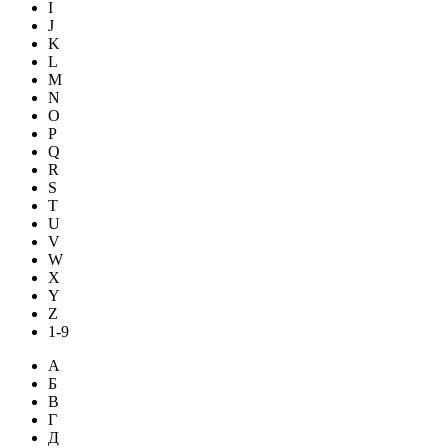
I
J
K
L
M
N
O
P
Q
R
S
T
U
V
W
X
Y
Z
1-9
А
Б
В
Г
Д