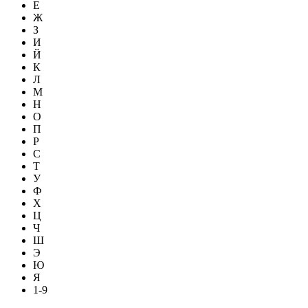
Е
Ж
З
И
Й
К
Л
М
Н
О
П
Р
С
Т
У
Ф
Х
Ц
Ч
Ш
Э
Ю
Я
1-9