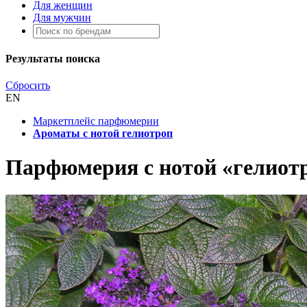
Для женщин
Для мужчин
Результаты поиска
Сбросить
EN
Маркетплейс парфюмерии
Ароматы с нотой гелиотроп
Парфюмерия с нотой «гелиот