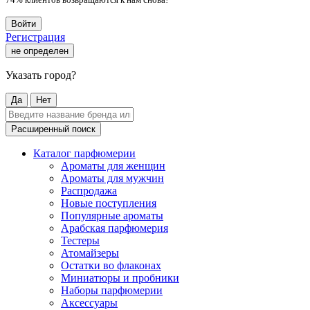
Войти
Регистрация
не определен
Указать город?
Да
Нет
Расширенный поиск
Каталог парфюмерии
Ароматы для женщин
Ароматы для мужчин
Распродажа
Новые поступления
Популярные ароматы
Арабская парфюмерия
Тестеры
Атомайзеры
Остатки во флаконах
Миниатюры и пробники
Наборы парфюмерии
Аксессуары