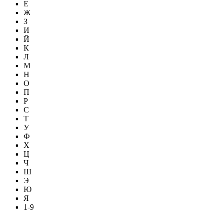
Е
Ж
З
И
Й
К
Л
М
Н
О
П
Р
С
Т
У
Ф
Х
Ц
Ч
Ш
Э
Ю
Я
1-9