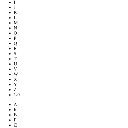
I
J
K
L
M
N
O
P
Q
R
S
T
U
V
W
X
Y
Z
1-9
А
Б
В
Г
Д