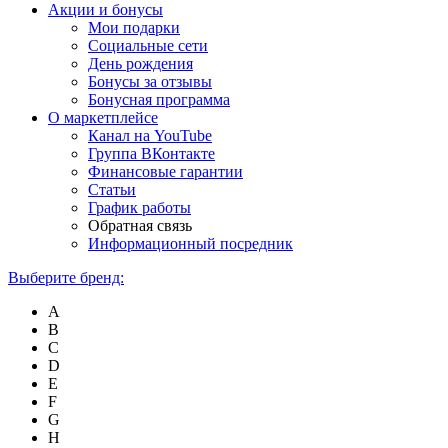
Акции и бонусы
Мои подарки
Социальные сети
День рождения
Бонусы за отзывы
Бонусная программа
О маркетплейсе
Канал на YouTube
Группа ВКонтакте
Финансовые гарантии
Статьи
График работы
Обратная связь
Информационный посредник
Выберите бренд:
A
B
C
D
E
F
G
H