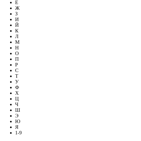
Е
Ж
З
И
Й
К
Л
М
Н
О
П
Р
С
Т
У
Ф
Х
Ц
Ч
Ш
Э
Ю
Я
1-9