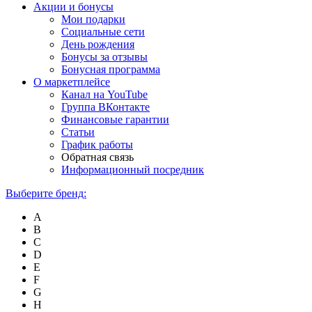
Акции и бонусы
Мои подарки
Социальные сети
День рождения
Бонусы за отзывы
Бонусная программа
О маркетплейсе
Канал на YouTube
Группа ВКонтакте
Финансовые гарантии
Статьи
График работы
Обратная связь
Информационный посредник
Выберите бренд:
A
B
C
D
E
F
G
H