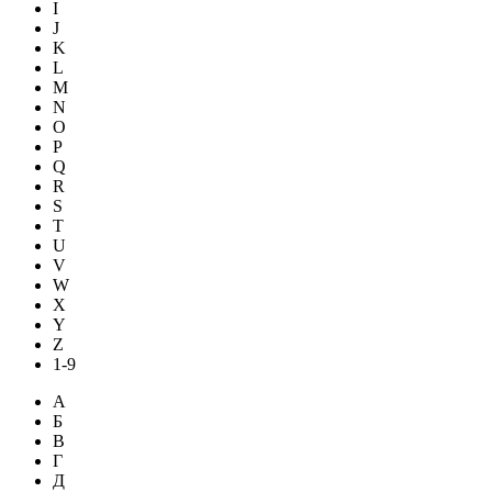
I
J
K
L
M
N
O
P
Q
R
S
T
U
V
W
X
Y
Z
1-9
А
Б
В
Г
Д