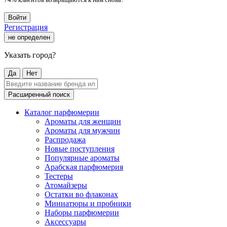
Войти
Регистрация
не определен
Указать город?
Да
Нет
Расширенный поиск
Каталог парфюмерии
Ароматы для женщин
Ароматы для мужчин
Распродажа
Новые поступления
Популярные ароматы
Арабская парфюмерия
Тестеры
Атомайзеры
Остатки во флаконах
Миниатюры и пробники
Наборы парфюмерии
Аксессуары