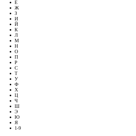
Е
Ж
З
И
Й
К
Л
М
Н
О
П
Р
С
Т
У
Ф
Х
Ц
Ч
Ш
Э
Ю
Я
1-9