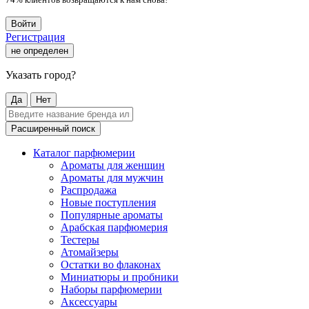
Войти
Регистрация
не определен
Указать город?
Да
Нет
Расширенный поиск
Каталог парфюмерии
Ароматы для женщин
Ароматы для мужчин
Распродажа
Новые поступления
Популярные ароматы
Арабская парфюмерия
Тестеры
Атомайзеры
Остатки во флаконах
Миниатюры и пробники
Наборы парфюмерии
Аксессуары