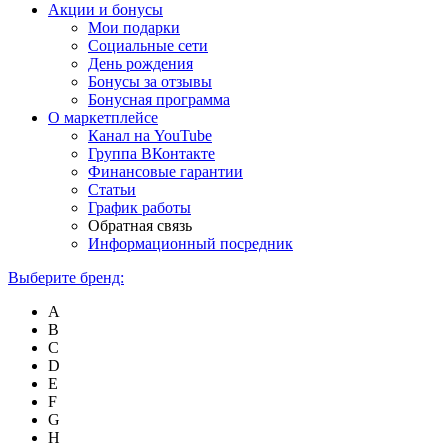
Акции и бонусы
Мои подарки
Социальные сети
День рождения
Бонусы за отзывы
Бонусная программа
О маркетплейсе
Канал на YouTube
Группа ВКонтакте
Финансовые гарантии
Статьи
График работы
Обратная связь
Информационный посредник
Выберите бренд:
A
B
C
D
E
F
G
H