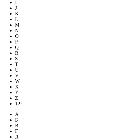
I
J
K
L
M
N
O
P
Q
R
S
T
U
V
W
X
Y
Z
1-9
А
Б
В
Г
Д