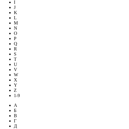
I
J
K
L
M
N
O
P
Q
R
S
T
U
V
W
X
Y
Z
1-9
А
Б
В
Г
Д