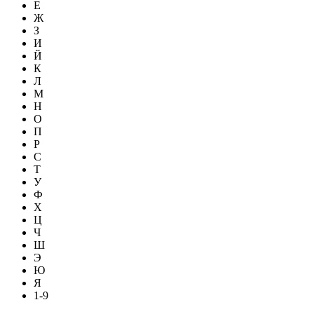
Е
Ж
З
И
Й
К
Л
М
Н
О
П
Р
С
Т
У
Ф
Х
Ц
Ч
Ш
Э
Ю
Я
1-9