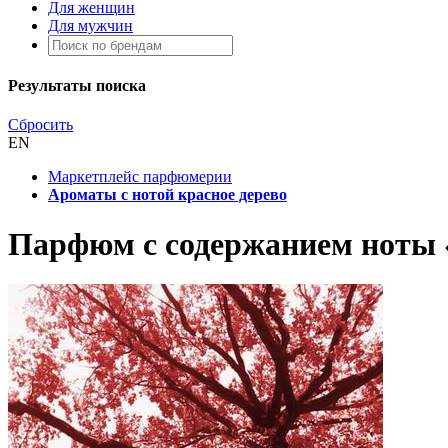
Для женщин
Для мужчин
Результаты поиска
Сбросить
EN
Маркетплейс парфюмерии
Ароматы с нотой красное дерево
Парфюм с содержанием ноты 