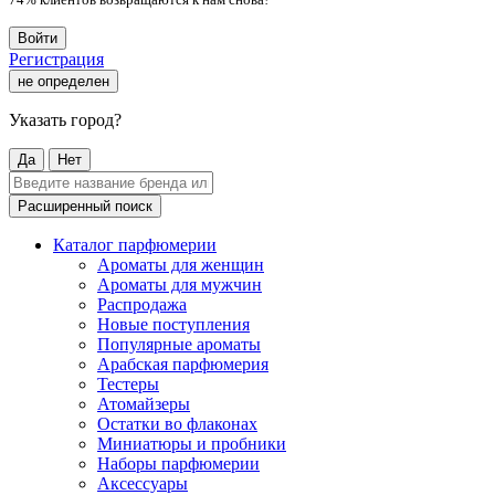
Войти
Регистрация
не определен
Указать город?
Да
Нет
Расширенный поиск
Каталог парфюмерии
Ароматы для женщин
Ароматы для мужчин
Распродажа
Новые поступления
Популярные ароматы
Арабская парфюмерия
Тестеры
Атомайзеры
Остатки во флаконах
Миниатюры и пробники
Наборы парфюмерии
Аксессуары