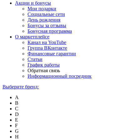
Акции и бонусы
Мои подарки
Социальные сети
День рождения
Бонусы за отзывы
Бонусная программа
О маркетплейсе
Канал на YouTube
Группа ВКонтакте
Финансовые гарантии
Статьи
График работы
Обратная связь
Информационный посредник
Выберите бренд:
A
B
C
D
E
F
G
H