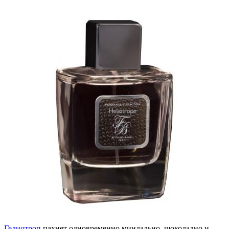
Гелиотроп
пахнет одновременно миндально, шоколадно и