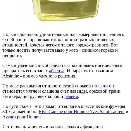
Полынь довольно удивительный парфюмерный ингредиент.
О ней часто спрашивают поклонники разных нишевых
странностей, хочется чего-то такого горько-травного. Вот
только носить получается мало у кого - слишком горько и
непросто.
Самый удачный способ сделать запах полынь носибельным -
превратить его в запах
абсента
. И парфюм с названием
Absinthe - пример удачного решения.
По мере раскрытия от просто сухой горькой
полыни
он
становится мягче и слаще за счет лаванды, ореховой грани
ветивера, цитрусовых корок и
ревеня
.
По сути своей - это аромат-отсылка на классические фужеры
80-х, а именно на
Rive Gauche pour Homme Yves Saint Laurent
и
Azzaro pour Homme
.
И это очень хорошо - в засилье сладких фужерных