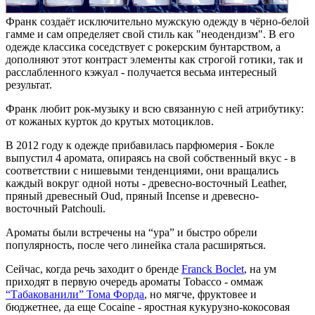
Франк создаёт исключительно мужскую одежду в чёрно-белой
гамме и сам определяет свой стиль как "неодендизм". В его
одежде классика соседствует с рокерским бунтарством, а
дополняют этот контраст элементы как строгой готики, так и
расслабленного кэжуал - получается весьма интересный
результат.
Франк любит рок-музыку и всю связанную с ней атрибутику:
от кожаных курток до крутых мотоциклов.
В 2012 году к одежде прибавилась парфюмерия - Бокле
выпустил 4 аромата, опираясь на свой собственный вкус - в
соответствии с нишевыми тенденциями, они вращались
каждый вокруг одной ноты - древесно-восточный Leather,
пряный древесный Oud, пряный Incense и древесно-
восточный Patchouli.
Ароматы были встречены на “ура” и быстро обрели
популярность, после чего линейка стала расширяться.
Сейчас, когда речь заходит о бренде
Franck Boclet
, на ум
приходят в первую очередь ароматы Tobacco - оммаж
“Табакованили” Тома Форда
, но мягче, фруктовее и
бюджетнее, да еще Cocaine - яростная кукурузно-кокосовая