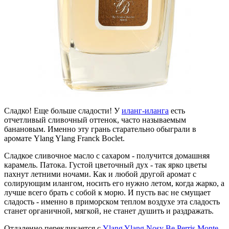
Сладко! Еще больше сладости! У
иланг-иланга
есть
отчетливый сливочный оттенок, часто называемым
банановым. Именно эту грань старательно обыграли в
аромате Ylang Ylang Franck Boclet.
Сладкое сливочное масло с сахаром - получится домашняя
карамель. Патока. Густой цветочный дух - так ярко цветы
пахнут летними ночами. Как и любой другой аромат с
солирующим илангом, носить его нужно летом, когда жарко, а
лучше всего брать с собой к морю. И пусть вас не смущает
сладость - именно в приморском теплом воздухе эта сладость
станет органичной, мягкой, не станет душить и раздражать.
Отдаленно перекликается с
Ylang Ylang Nosy Be Perris Monte