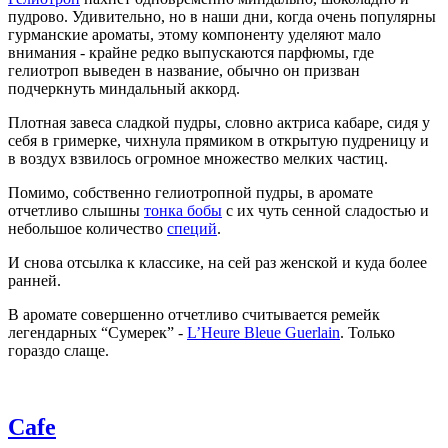
пудрово. Удивительно, но в наши дни, когда очень популярны
гурманские ароматы, этому компоненту уделяют мало
внимания - крайне редко выпускаются парфюмы, где
гелиотроп выведен в название, обычно он призван
подчеркнуть миндальный аккорд.
Плотная завеса сладкой пудры, словно актриса кабаре, сидя у
себя в гримерке, чихнула прямиком в открытую пудреницу и
в воздух взвилось огромное множество мелких частиц.
Помимо, собственно гелиотропной пудры, в аромате
отчетливо слышны
тонка бобы
с их чуть сенной сладостью и
небольшое количество
специй
.
И снова отсылка к классике, на сей раз женской и куда более
ранней.
В аромате совершенно отчетливо считывается ремейк
легендарных “Сумерек” -
L’Heure Bleue Guerlain
. Только
гораздо слаще.
Cafe