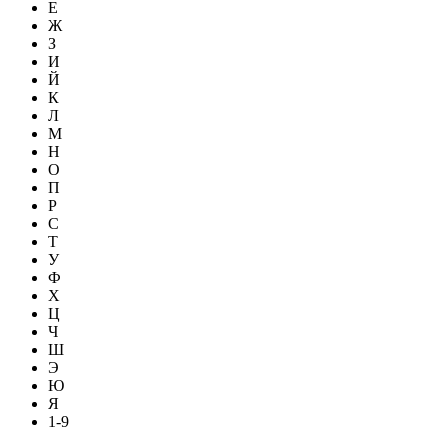
Е
Ж
З
И
Й
К
Л
М
Н
О
П
Р
С
Т
У
Ф
Х
Ц
Ч
Ш
Э
Ю
Я
1-9