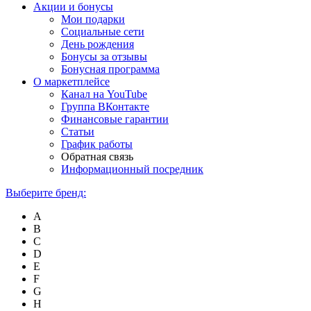
Акции и бонусы
Мои подарки
Социальные сети
День рождения
Бонусы за отзывы
Бонусная программа
О маркетплейсе
Канал на YouTube
Группа ВКонтакте
Финансовые гарантии
Статьи
График работы
Обратная связь
Информационный посредник
Выберите бренд:
A
B
C
D
E
F
G
H