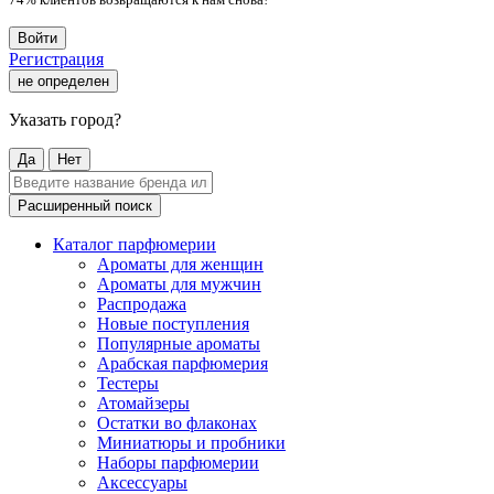
Войти
Регистрация
не определен
Указать город?
Да
Нет
Расширенный поиск
Каталог парфюмерии
Ароматы для женщин
Ароматы для мужчин
Распродажа
Новые поступления
Популярные ароматы
Арабская парфюмерия
Тестеры
Атомайзеры
Остатки во флаконах
Миниатюры и пробники
Наборы парфюмерии
Аксессуары