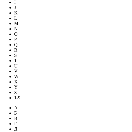
I
J
K
L
M
N
O
P
Q
R
S
T
U
V
W
X
Y
Z
1-9
А
Б
В
Г
Д