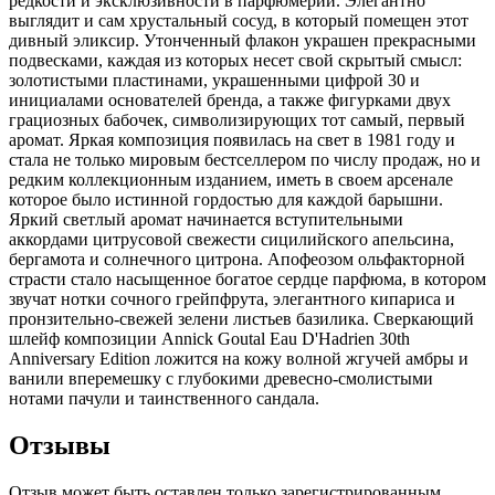
редкости и эксклюзивности в парфюмерии. Элегантно
выглядит и сам хрустальный сосуд, в который помещен этот
дивный эликсир. Утонченный флакон украшен прекрасными
подвесками, каждая из которых несет свой скрытый смысл:
золотистыми пластинами, украшенными цифрой 30 и
инициалами основателей бренда, а также фигурками двух
грациозных бабочек, символизирующих тот самый, первый
аромат. Яркая композиция появилась на свет в 1981 году и
стала не только мировым бестселлером по числу продаж, но и
редким коллекционным изданием, иметь в своем арсенале
которое было истинной гордостью для каждой барышни.
Яркий светлый аромат начинается вступительными
аккордами цитрусовой свежести сицилийского апельсина,
бергамота и солнечного цитрона. Апофеозом ольфакторной
страсти стало насыщенное богатое сердце парфюма, в котором
звучат нотки сочного грейпфрута, элегантного кипариса и
пронзительно-свежей зелени листьев базилика. Сверкающий
шлейф композиции Annick Goutal Eau D'Hadrien 30th
Anniversary Edition ложится на кожу волной жгучей амбры и
ванили вперемешку с глубокими древесно-смолистыми
нотами пачули и таинственного сандала.
Отзывы
Отзыв может быть оставлен только зарегистрированным