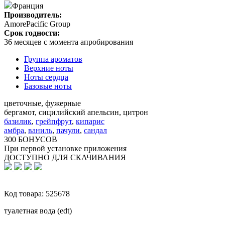
Франция
Производитель:
AmorePacific Group
Срок годности:
36 месяцев с момента апробирования
Группа ароматов
Верхние ноты
Ноты сердца
Базовые ноты
цветочные, фужерные
бергамот, сицилийский апельсин, цитрон
базилик
,
грейпфрут
,
кипарис
амбра
,
ваниль
,
пачули
,
сандал
300 БОНУСОВ
При первой установке приложения
ДОСТУПНО ДЛЯ СКАЧИВАНИЯ
Код товара:
525678
туалетная вода (edt)