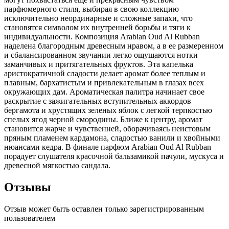
парфюмерного стиля, выбирая в свою коллекцию
исключительно неординарные и сложные запахи, что
становятся символом их внутренней борьбы и тяги к
индивидуальности. Композиция Arabian Oud Al Rubban
наделена благородным древесным нравом, а в ее размеренном
и сбалансированном звучании легко ощущаются нотки
заманчивых и притягательных фруктов. Эта капелька
аристократичной сладости делает аромат более теплым и
плавным, бархатистым и привлекательным в глазах всех
окружающих дам. Ароматическая палитра начинает свое
раскрытие с зажигательных вступительных аккордов
бергамота и хрустящих зеленых яблок с легкой терпкостью
спелых ягод черной смородины. Ближе к центру, аромат
становится жарче и чувственней, оборачиваясь неистовым
пряным пламенем кардамона, сладостью ванили и хвойными
нюансами кедра. В финале парфюм Arabian Oud Al Rubban
порадует слушателя красочной бальзамикой пачули, мускуса и
древесной мягкостью сандала.
Отзывы
Отзыв может быть оставлен только зарегистрированным
пользователем