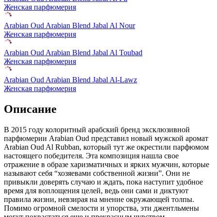
Женская парфюмерия
Arabian Oud Arabian Blend Jabal Al Nour
Женская парфюмерия
Arabian Oud Arabian Blend Jabal Al Toubad
Женская парфюмерия
Arabian Oud Arabian Blend Jabal Al-Lawz
Женская парфюмерия
Описание
В 2015 году колоритный арабский бренд эксклюзивной
парфюмерии Arabian Oud представил новый мужской аромат
Arabian Oud Al Rubban,
который тут же окрестили парфюмом
настоящего победителя. Эта композиция нашла свое
отражение в образе харизматичных и ярких мужчин, которые
называют себя “хозяевами собственной жизни”. Они не
привыкли доверять случаю и ждать, пока наступит удобное
время для воплощения целей, ведь они сами и диктуют
правила жизни, невзирая на мнение окружающей толпы.
Помимо огромной смелости и упорства, эти джентльмены
могут похвастаться еще и прекрасным чувством