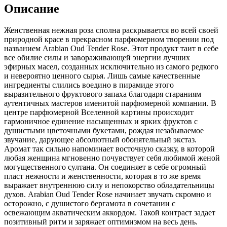
Описание
Женственная нежная роза сполна раскрывается во всей своей
природной красе в прекрасном парфюмерном творении под
названием Arabian Oud Tender Rose. Этот продукт таит в себе
все обилие силы и завораживающей энергии лучших
эфирных масел, созданных исключительно из самого редкого
и невероятно ценного сырья. Лишь самые качественные
ингредиенты слились воедино в пирамиде этого
выразительного фруктового запаха благодаря стараниям
аутентичных мастеров именитой парфюмерной компании. В
центре парфюмерной Вселенной картины происходит
гармоничное единение насыщенных и ярких фруктов с
душистыми цветочными букетами, рождая незабываемое
звучание, дарующее абсолютный обонятельный экстаз.
Аромат так сильно напоминает восточную сказку, в которой
любая женщина мгновенно почувствует себя любимой женой
могущественного султана. Он соединяет в себе огромный
пласт нежности и женственности, которая в то же время
выражает внутреннюю силу и непокорство обладательницы
духов. Arabian Oud Tender Rose начинает звучать скромно и
осторожно, с душистого бергамота в сочетании с
освежающим акватическим аккордом. Такой контраст задает
позитивный ритм и заряжает оптимизмом на весь день.