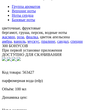
Группа ароматов
Верхние ноты
Ноты сердца
Базовые ноты
цветочные, фруктовые
бергамот, груша, персик, водные ноты
жасмин
,
роза
,
фиалка
,
цветок апельсина
амбра
,
ваниль
,
мускус
,
пралине
,
сандал
,
специи
300 БОНУСОВ
При первой установке приложения
ДОСТУПНО ДЛЯ СКАЧИВАНИЯ
Код товара:
563427
парфюмерная вода (edp)
Объём:
100 мл
Динамика цен: