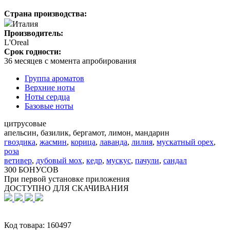
Страна производства:
Италия
Производитель:
L'Oreal
Срок годности:
36 месяцев с момента апробирования
Группа ароматов
Верхние ноты
Ноты сердца
Базовые ноты
цитрусовые
апельсин, базилик, бергамот, лимон, мандарин
гвоздика
,
жасмин
,
корица
,
лаванда
,
лилия
,
мускатный орех
,
роза
ветивер
,
дубовый мох
,
кедр
,
мускус
,
пачули
,
сандал
300 БОНУСОВ
При первой установке приложения
ДОСТУПНО ДЛЯ СКАЧИВАНИЯ
Код товара:
160497