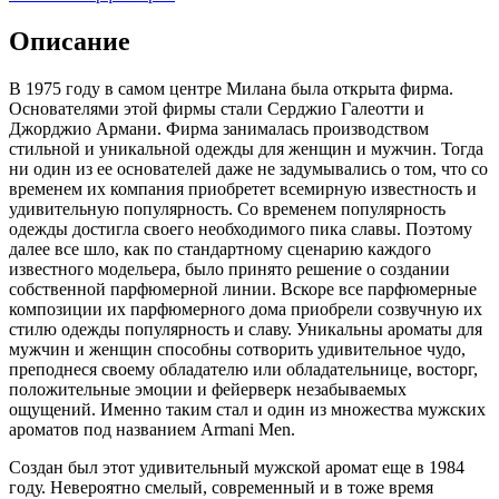
Описание
В 1975 году в самом центре Милана была открыта фирма.
Основателями этой фирмы стали Серджио Галеотти и
Джорджио Армани. Фирма занималась производством
стильной и уникальной одежды для женщин и мужчин. Тогда
ни один из ее основателей даже не задумывались о том, что со
временем их компания приобретет всемирную известность и
удивительную популярность. Со временем популярность
одежды достигла своего необходимого пика славы. Поэтому
далее все шло, как по стандартному сценарию каждого
известного модельера, было принято решение о создании
собственной парфюмерной линии. Вскоре все парфюмерные
композиции их парфюмерного дома приобрели созвучную их
стилю одежды популярность и славу. Уникальны ароматы для
мужчин и женщин способны сотворить удивительное чудо,
преподнеся своему обладателю или обладательнице, восторг,
положительные эмоции и фейерверк незабываемых
ощущений. Именно таким стал и один из множества мужских
ароматов под названием Armani Men.
Создан был этот удивительный мужской аромат еще в 1984
году. Невероятно смелый, современный и в тоже время