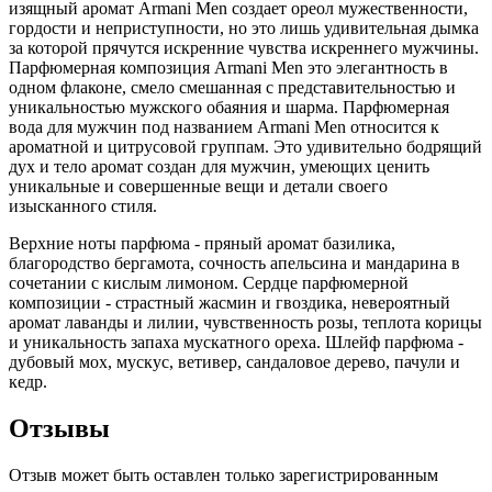
изящный аромат Armani Men создает ореол мужественности,
гордости и неприступности, но это лишь удивительная дымка
за которой прячутся искренние чувства искреннего мужчины.
Парфюмерная композиция Armani Men это элегантность в
одном флаконе, смело смешанная с представительностью и
уникальностью мужского обаяния и шарма. Парфюмерная
вода для мужчин под названием Armani Men относится к
ароматной и цитрусовой группам. Это удивительно бодрящий
дух и тело аромат создан для мужчин, умеющих ценить
уникальные и совершенные вещи и детали своего
изысканного стиля.
Верхние ноты парфюма - пряный аромат базилика,
благородство бергамота, сочность апельсина и мандарина в
сочетании с кислым лимоном. Сердце парфюмерной
композиции - страстный жасмин и гвоздика, невероятный
аромат лаванды и лилии, чувственность розы, теплота корицы
и уникальность запаха мускатного ореха. Шлейф парфюма -
дубовый мох, мускус, ветивер, сандаловое дерево, пачули и
кедр.
Отзывы
Отзыв может быть оставлен только зарегистрированным