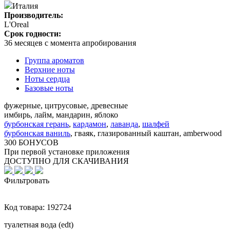
Италия
Производитель:
L'Oreal
Срок годности:
36 месяцев с момента апробирования
Группа ароматов
Верхние ноты
Ноты сердца
Базовые ноты
фужерные, цитрусовые, древесные
имбирь, лайм, мандарин, яблоко
бурбонская герань
,
кардамон
,
лаванда
,
шалфей
бурбонская ваниль
,
гваяк, глазированный каштан, amberwood
300 БОНУСОВ
При первой установке приложения
ДОСТУПНО ДЛЯ СКАЧИВАНИЯ
Фильтровать
Код товара:
192724
туалетная вода (edt)