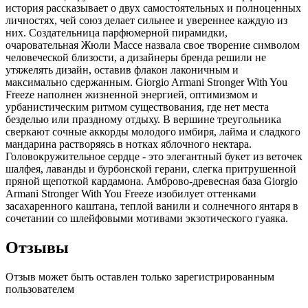
история рассказывает о двух самостоятельных и полноценных
личностях, чей союз делает сильнее и увереннее каждую из
них. Создательница парфюмерной пирамидки,
очаровательная Жюли Массе назвала свое творение символом
человеческой близости, а дизайнеры бренда решили не
утяжелять дизайн, оставив флакон лаконичным и
максимально сдержанным. Giorgio Armani Stronger With You
Freeze наполнен жизненной энергией, оптимизмом и
урбанистическим ритмом существования, где нет места
безделью или праздному отдыху. В вершине треугольника
сверкают сочные аккорды молодого имбиря, лайма и сладкого
мандарина растворяясь в нотках яблочного нектара.
Головокружительное сердце - это элегантный букет из веточек
шалфея, лаванды и бурбонской герани, слегка притрушенной
пряной щепоткой кардамона. Амброво-древесная база Giorgio
Armani Stronger With You Freeze изобилует оттенками
засахаренного каштана, теплой ванили и солнечного янтаря в
сочетании со шлейфовыми мотивами экзотического гуаяка.
Отзывы
Отзыв может быть оставлен только зарегистрированным
пользователем