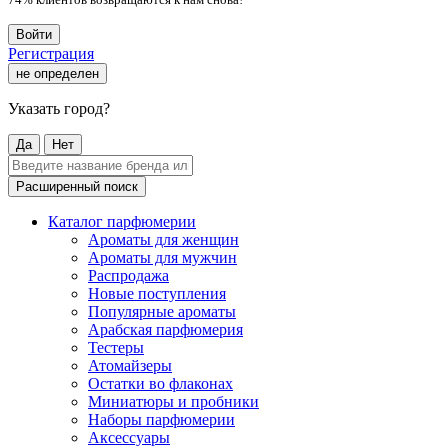
Войти
Регистрация
не определен
Указать город?
Да
Нет
Расширенный поиск
Каталог парфюмерии
Ароматы для женщин
Ароматы для мужчин
Распродажа
Новые поступления
Популярные ароматы
Арабская парфюмерия
Тестеры
Атомайзеры
Остатки во флаконах
Миниатюры и пробники
Наборы парфюмерии
Аксессуары