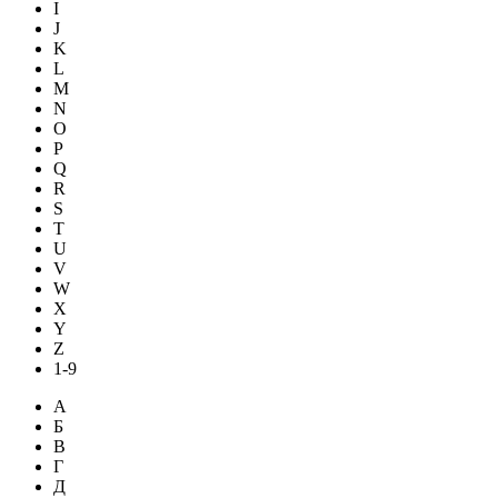
I
J
K
L
M
N
O
P
Q
R
S
T
U
V
W
X
Y
Z
1-9
А
Б
В
Г
Д