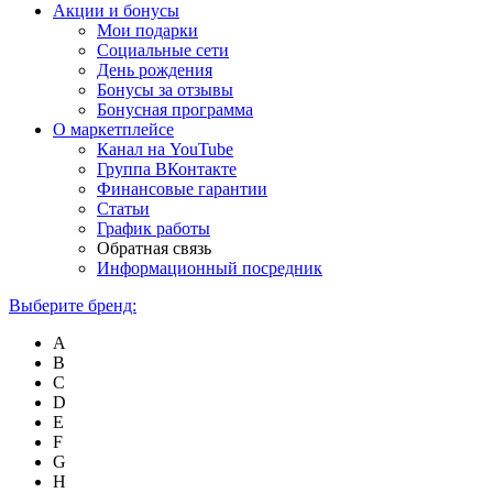
Акции и бонусы
Мои подарки
Социальные сети
День рождения
Бонусы за отзывы
Бонусная программа
О маркетплейсе
Канал на YouTube
Группа ВКонтакте
Финансовые гарантии
Статьи
График работы
Обратная связь
Информационный посредник
Выберите бренд:
A
B
C
D
E
F
G
H