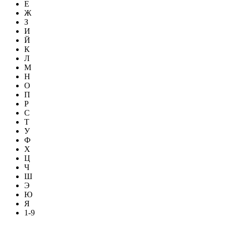
Е
Ж
З
И
Й
К
Л
М
Н
О
П
Р
С
Т
У
Ф
Х
Ц
Ч
Ш
Э
Ю
Я
1-9