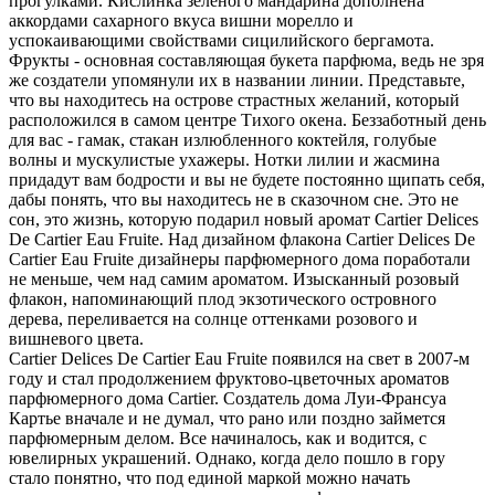
прогулками. Кислинка зеленого мандарина дополнена
аккордами сахарного вкуса вишни морелло и
успокаивающими свойствами сицилийского бергамота.
Фрукты - основная составляющая букета парфюма, ведь не зря
же создатели упомянули их в названии линии. Представьте,
что вы находитесь на острове страстных желаний, который
расположился в самом центре Тихого окена. Беззаботный день
для вас - гамак, стакан излюбленного коктейля, голубые
волны и мускулистые ухажеры. Нотки лилии и жасмина
придадут вам бодрости и вы не будете постоянно щипать себя,
дабы понять, что вы находитесь не в сказочном сне. Это не
сон, это жизнь, которую подарил новый аромат Cartier Delices
De Cartier Eau Fruite. Над дизайном флакона Cartier Delices De
Cartier Eau Fruite дизайнеры парфюмерного дома поработали
не меньше, чем над самим ароматом. Изысканный розовый
флакон, напоминающий плод экзотического островного
дерева, переливается на солнце оттенками розового и
вишневого цвета.
Cartier Delices De Cartier Eau Fruite появился на свет в 2007-м
году и стал продолжением фруктово-цветочных ароматов
парфюмерного дома Cartier. Создатель дома Луи-Франсуа
Картье вначале и не думал, что рано или поздно займется
парфюмерным делом. Все начиналось, как и водится, с
ювелирных украшений. Однако, когда дело пошло в гору
стало понятно, что под единой маркой можно начать