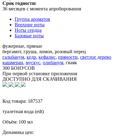
Срок годности:
36 месяцев с момента апробирования
Группа ароматов
Верхние ноты
Ноты сердца
Базовые ноты
фужерные, пряные
бергамот, груша, лимон, розовый перец
гальбанум
,
кедр
,
кефалис
,
пряности
,
светлое дерево
кашмеран
,
мускус
,
олибанум
,
гваяк
300 БОНУСОВ
При первой установке приложения
ДОСТУПНО ДЛЯ СКАЧИВАНИЯ
Код товара:
187537
туалетная вода (edt)
Объём:
100 мл
Динамика цен: