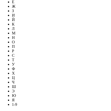
Е
Ж
З
И
Й
К
Л
М
Н
О
П
Р
С
Т
У
Ф
Х
Ц
Ч
Ш
Э
Ю
Я
1-9