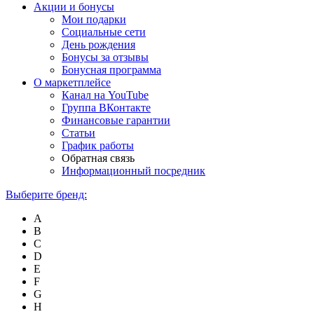
Акции и бонусы
Мои подарки
Социальные сети
День рождения
Бонусы за отзывы
Бонусная программа
О маркетплейсе
Канал на YouTube
Группа ВКонтакте
Финансовые гарантии
Статьи
График работы
Обратная связь
Информационный посредник
Выберите бренд:
A
B
C
D
E
F
G
H