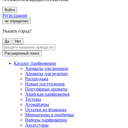
Войти
Регистрация
не определен
Указать город?
Да
Нет
Расширенный поиск
Каталог парфюмерии
Ароматы для женщин
Ароматы для мужчин
Распродажа
Новые поступления
Популярные ароматы
Арабская парфюмерия
Тестеры
Атомайзеры
Остатки во флаконах
Миниатюры и пробники
Наборы парфюмерии
Аксессуары