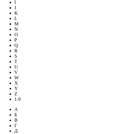
I
J
K
L
M
N
O
P
Q
R
S
T
U
V
W
X
Y
Z
1-9
А
Б
В
Г
Д