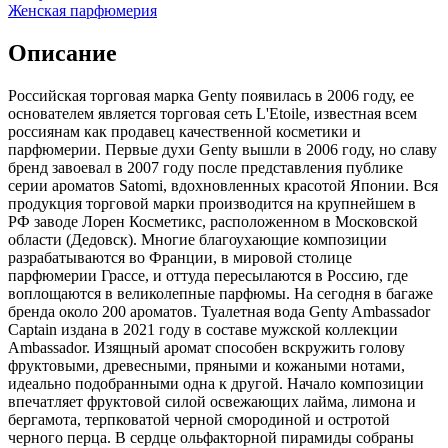
Женская парфюмерия
Описание
Российская торговая марка Genty появилась в 2006 году, ее
основателем является торговая сеть L'Etoile,
известная всем
россиянам как продавец качественной косметики и
парфюмерии. Первые духи Genty вышли в 2006 году, но славу
бренд завоевал в 2007 году после представления публике
серии ароматов Satomi, вдохновленных красотой Японии. Вся
продукция торговой марки производится на крупнейшем в
РФ заводе Лорен Косметикс, расположенном в Московской
области (Дедовск). Многие благоухающие композиции
разрабатываются во Франции, в мировой столице
парфюмерии Грассе, и оттуда пересылаются в Россию, где
воплощаются в великолепные парфюмы. На сегодня в багаже
бренда около 200 ароматов. Туалетная вода Genty Ambassador
Captain издана в 2021 году в составе мужской коллекции
Ambassador. Изящный аромат способен вскружить голову
фруктовыми, древесными, пряными и кожаными нотами,
идеально подобранными одна к другой. Начало композиции
впечатляет фруктовой силой освежающих лайма, лимона и
бергамота, терпковатой черной смородиной и остротой
черного перца. В сердце ольфакторной пирамиды собраны