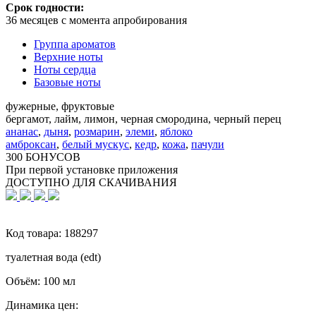
Срок годности:
36 месяцев с момента апробирования
Группа ароматов
Верхние ноты
Ноты сердца
Базовые ноты
фужерные, фруктовые
бергамот, лайм, лимон, черная смородина, черный перец
ананас
,
дыня
,
розмарин
,
элеми
,
яблоко
амброксан
,
белый мускус
,
кедр
,
кожа
,
пачули
300 БОНУСОВ
При первой установке приложения
ДОСТУПНО ДЛЯ СКАЧИВАНИЯ
Код товара:
188297
туалетная вода (edt)
Объём:
100 мл
Динамика цен: