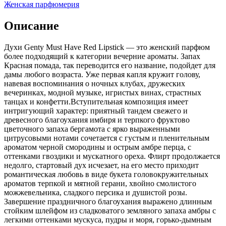
Женская парфюмерия
Описание
Духи Genty Must Have Red Lipstick — это женский парфюм
более подходящий к категории вечерние ароматы. Запах
Красная помада, так переводится его название,
подойдет для
дамы любого возраста. Уже первая капля кружит голову,
навевая воспоминания о ночных клубах, дружеских
вечеринках, модной музыке, игристых винах, страстных
танцах и конфетти.Вступительная композиция имеет
интригующий характер: приятный тандем свежего и
древесного благоухания имбиря и терпкого фруктово
цветочного запаха бергамота с ярко выраженными
цитрусовыми нотами сочетается с густым и пленительным
ароматом черной смородины и острым амбре перца, с
оттенками гвоздики и мускатного ореха. Флирт продолжается
недолго, стартовый дух исчезает, на его место приходит
романтическая любовь в виде букета головокружительных
ароматов терпкой и мятной герани, хвойно смолистого
можжевельника, сладкого персика и душистой розы.
Завершение праздничного благоухания выражено длинным
стойким шлейфом из сладковатого земляного запаха амбры с
легкими оттенками мускуса, пудры и моря, горько-дымным