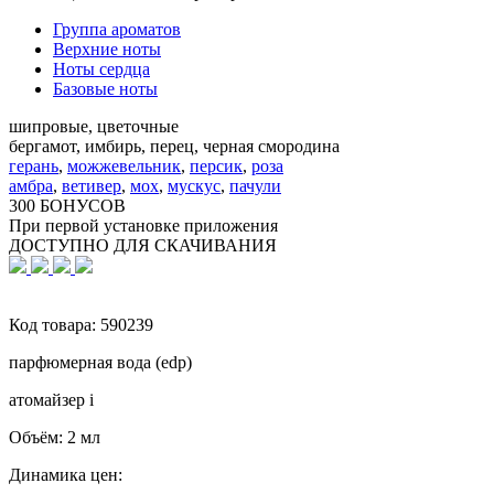
Группа ароматов
Верхние ноты
Ноты сердца
Базовые ноты
шипровые, цветочные
бергамот, имбирь, перец, черная смородина
герань
,
можжевельник
,
персик
,
роза
амбра
,
ветивер
,
мох
,
мускус
,
пачули
300 БОНУСОВ
При первой установке приложения
ДОСТУПНО ДЛЯ СКАЧИВАНИЯ
Код товара:
590239
парфюмерная вода (edp)
атомайзер
i
Объём:
2 мл
Динамика цен: