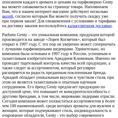
описанием каждого аромата и ценами на парфюмерию Genty
вы можете ознакомиться на странице товара. Напоминаем
Вам, что в нашем интернет-магазине действуют несколько
акций
, согласно которым Вы можете получить скидку уже
при первом заказе! Для ознакомления с условиями и тарифами
на доставку заказов воспользуйтесь
калькулятором доставки
.
Parfums Genty – это уникальная компания, продукция которой
производится на заводе «Лорен Косметик», который был
открыт в 1997 году. С тех пор он уверенно может соперничать
с лучшими парфюмерными шедеврами. Удивительно, но
компания была основана в 1997 году в России, успешным и
талантливым изобретателем Аркадием Климовым. Именно он
проводит тщательный контроль качества всей продукции, а
также следит за ассортиментом, который регулярно
расширяется на радость преданным поклонникам бренда.
Аркадий обладает уникальным вкусом и чувством стиля, при
этом он является талантливым и опытным научным
сотрудником. Его бренд Genty предлагает продукцию по
доступной цене, что повышает ее конкурентоспособность с
другими брендами, в том числе, мировыми лидерами отрасли.
Сегодня компания может похвастаться ассортиментом в более
чем 100 наименований, среди которых ароматы для мужчин и
женщин, которые подчеркивают стиль, индивидуальность и
очарование обладателя. Genty - это выбор современного