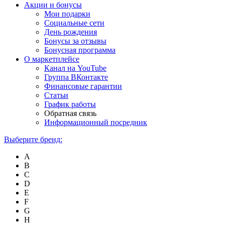
Акции и бонусы
Мои подарки
Социальные сети
День рождения
Бонусы за отзывы
Бонусная программа
О маркетплейсе
Канал на YouTube
Группа ВКонтакте
Финансовые гарантии
Статьи
График работы
Обратная связь
Информационный посредник
Выберите бренд:
A
B
C
D
E
F
G
H