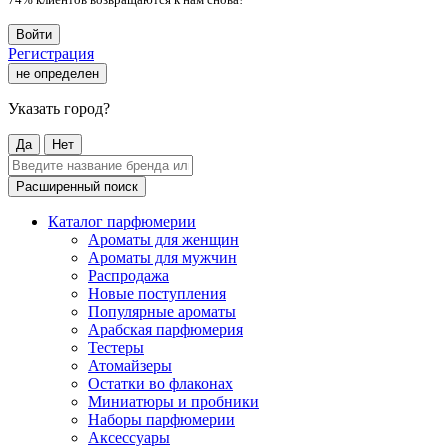
Войти
Регистрация
не определен
Указать город?
Да
Нет
Расширенный поиск
Каталог парфюмерии
Ароматы для женщин
Ароматы для мужчин
Распродажа
Новые поступления
Популярные ароматы
Арабская парфюмерия
Тестеры
Атомайзеры
Остатки во флаконах
Миниатюры и пробники
Наборы парфюмерии
Аксессуары