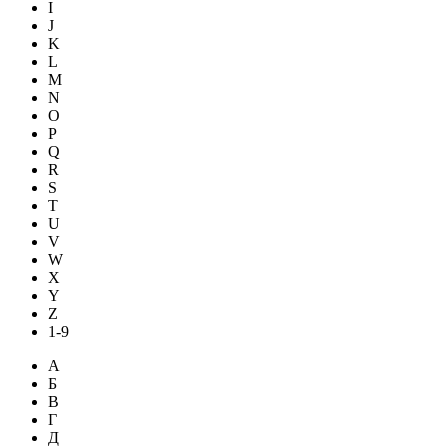
I
J
K
L
M
N
O
P
Q
R
S
T
U
V
W
X
Y
Z
1-9
А
Б
В
Г
Д