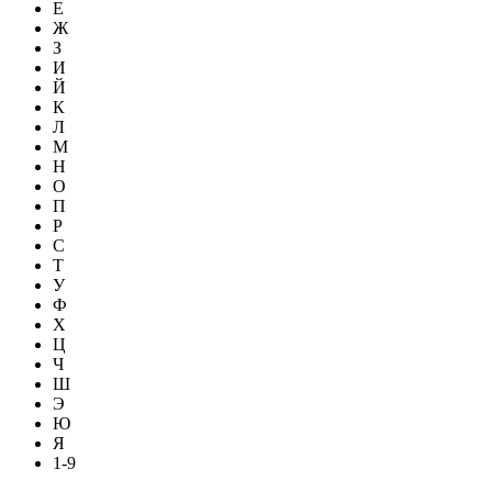
Е
Ж
З
И
Й
К
Л
М
Н
О
П
Р
С
Т
У
Ф
Х
Ц
Ч
Ш
Э
Ю
Я
1-9