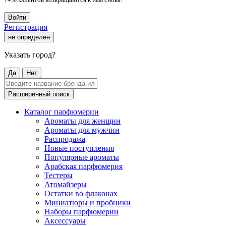
Войти
Регистрация
не определен
Указать город?
Да
Нет
Расширенный поиск
Каталог парфюмерии
Ароматы для женщин
Ароматы для мужчин
Распродажа
Новые поступления
Популярные ароматы
Арабская парфюмерия
Тестеры
Атомайзеры
Остатки во флаконах
Миниатюры и пробники
Наборы парфюмерии
Аксессуары