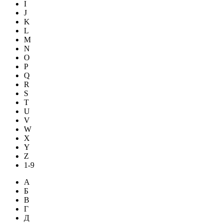
I
J
K
L
M
N
O
P
Q
R
S
T
U
V
W
X
Y
Z
1-9
А
Б
В
Г
Д