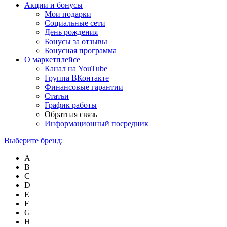
Акции и бонусы
Мои подарки
Социальные сети
День рождения
Бонусы за отзывы
Бонусная программа
О маркетплейсе
Канал на YouTube
Группа ВКонтакте
Финансовые гарантии
Статьи
График работы
Обратная связь
Информационный посредник
Выберите бренд:
A
B
C
D
E
F
G
H