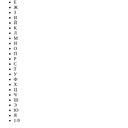
Е
Ж
З
И
Й
К
Л
М
Н
О
П
Р
С
Т
У
Ф
Х
Ц
Ч
Ш
Э
Ю
Я
1-9