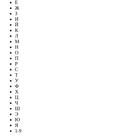
Е
Ж
З
И
Й
К
Л
М
Н
О
П
Р
С
Т
У
Ф
Х
Ц
Ч
Ш
Э
Ю
Я
1-9