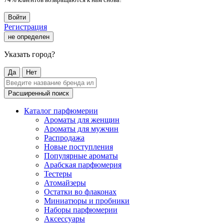
Войти
Регистрация
не определен
Указать город?
Да
Нет
Расширенный поиск
Каталог парфюмерии
Ароматы для женщин
Ароматы для мужчин
Распродажа
Новые поступления
Популярные ароматы
Арабская парфюмерия
Тестеры
Атомайзеры
Остатки во флаконах
Миниатюры и пробники
Наборы парфюмерии
Аксессуары