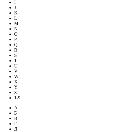
I
J
K
L
M
N
O
P
Q
R
S
T
U
V
W
X
Y
Z
1-9
А
Б
В
Г
Д