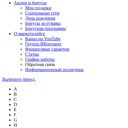
Акции и бонусы
Мои подарки
Социальные сети
День рождения
Бонусы за отзывы
Бонусная программа
О маркетплейсе
Канал на YouTube
Группа ВКонтакте
Финансовые гарантии
Статьи
График работы
Обратная связь
Информационный посредник
Выберите бренд:
A
B
C
D
E
F
G
H