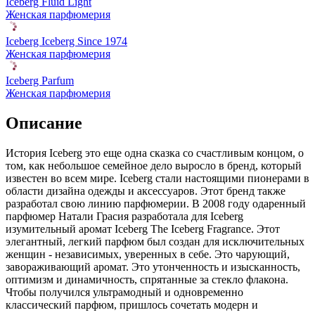
Iceberg Fluid Light
Женская парфюмерия
Iceberg Iceberg Since 1974
Женская парфюмерия
Iceberg Parfum
Женская парфюмерия
Описание
История Iceberg это еще одна сказка со счастливым концом, о
том, как небольшое семейное дело выросло в бренд,
который
известен во всем мире. Iceberg стали настоящими пионерами в
области дизайна одежды и аксессуаров. Этот бренд также
разработал свою линию парфюмерии. В 2008 году одаренный
парфюмер Натали Грасия разработала для Iceberg
изумительный аромат Iceberg The Iceberg Fragrance. Этот
элегантный, легкий парфюм был создан для исключительных
женщин - независимых, уверенных в себе. Это чарующий,
завораживающий аромат. Это утонченность и изысканность,
оптимизм и динамичность, спрятанные за стекло флакона.
Чтобы получился ультрамодный и одновременно
классический парфюм, пришлось сочетать модерн и