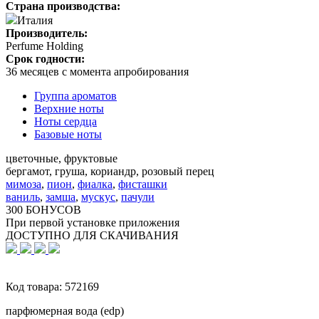
Страна производства:
Италия
Производитель:
Perfume Holding
Срок годности:
36 месяцев с момента апробирования
Группа ароматов
Верхние ноты
Ноты сердца
Базовые ноты
цветочные, фруктовые
бергамот, груша, кориандр, розовый перец
мимоза
,
пион
,
фиалка
,
фисташки
ваниль
,
замша
,
мускус
,
пачули
300 БОНУСОВ
При первой установке приложения
ДОСТУПНО ДЛЯ СКАЧИВАНИЯ
Код товара:
572169
парфюмерная вода (edp)