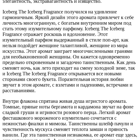
элегантность, экстравагантность и изящество.
Iceberg The Iceberg Fragrance получился на удивление
гармоничным. Яркий дизайн этого аромата привлечет к себе
личность многогранную, с богатым внутренним миром под
стать этому изумительному парфюму. Iceberg The Iceberg
Fragrance отражает роскошь и вдохновение. Этот
изумительный парфюм выдержанный в стиле поп-арт, как
нельзя подойдет женщине талантливой, женщине из мира
искусства. Этот аромат заиграет многочисленными гранями
для необыкновенной женщины. Он кажется одновременно
предельно откровенным и загадочно таинственным. Как день
сменяет ночь, как лето приходит на смену холодной зиме, так
и Iceberg The Iceberg Fragrance открывается все новыми
сторонами своего букета. Поразительная история любви
звучит в этом аромате, с взлетами и падениями, встречами и
расставаниями.
Внутри флакона спрятана живая душа игристого аромата.
Томные, пряные ноты бергамота и кардамона звучат на фоне
сладкой груши и игривости розового перца. Легкий аромат
фисташкового мороженого изумительно сочетается с
нежностью фиалки и мимозы. Таинственны шлейф пачули и
чувственность мускуса сменяет теплота замши и пряность
ванили. Где эта таинственная незнакомка, ее аромат еще здесь,