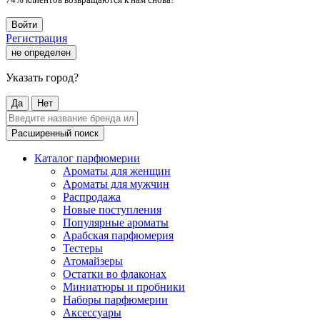
Войти
Регистрация
не определен
Указать город?
Да
Нет
Расширенный поиск
Каталог парфюмерии
Ароматы для женщин
Ароматы для мужчин
Распродажа
Новые поступления
Популярные ароматы
Арабская парфюмерия
Тестеры
Атомайзеры
Остатки во флаконах
Миниатюры и пробники
Наборы парфюмерии
Аксессуары