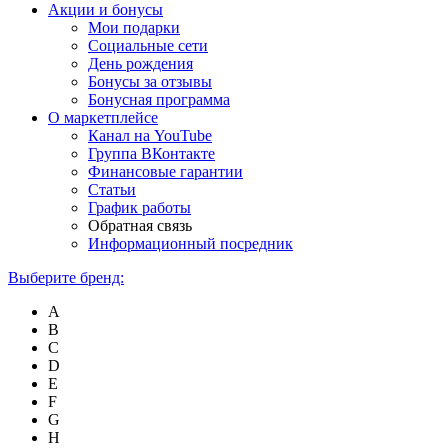
Акции и бонусы
Мои подарки
Социальные сети
День рождения
Бонусы за отзывы
Бонусная программа
О маркетплейсе
Канал на YouTube
Группа ВКонтакте
Финансовые гарантии
Статьи
График работы
Обратная связь
Информационный посредник
Выберите бренд:
A
B
C
D
E
F
G
H