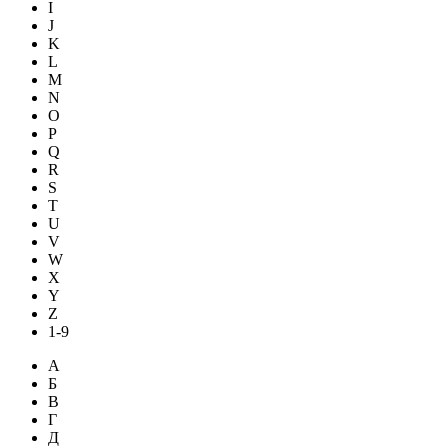
I
J
K
L
M
N
O
P
Q
R
S
T
U
V
W
X
Y
Z
1-9
А
Б
В
Г
Д