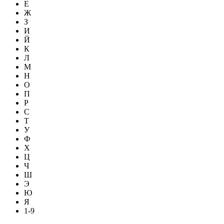
Е
Ж
З
И
Й
К
Л
М
Н
О
П
Р
С
Т
У
Ф
Х
Ц
Ч
Ш
Э
Ю
Я
1-9