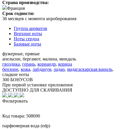
Страна производства:
Франция
Срок годности:
36 месяцев с момента апробирования
Группа ароматов
Верхние ноты
Ноты сердца
Базовые ноты
фужерные, пряные
апельсин, бергамот, малина, миндаль
гвоздика
,
герань
,
кориандр
,
корица
бензоин
,
кожа
,
лабданум
,
ладан
,
мадагаскарская ваниль
,
сладкие ноты
300 БОНУСОВ
При первой установке приложения
ДОСТУПНО ДЛЯ СКАЧИВАНИЯ
Фильтровать
Код товара:
508690
парфюмерная вода (edp)