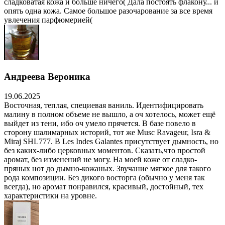
сладковатая кожа и больше ничего( Дала постоять флакону... и
опять одна кожа. Самое большое разочарование за все время
увлечения парфюмерией(
Андреева Вероника
19.06.2025
Восточная, теплая, специевая ваниль. Идентифицировать
малину в полном объеме не вышло, а оч хотелось, может ещё
выйдет из тени, ибо оч умело прячется. В базе повело в
сторону шалимарных историй, тот же Musc Ravageur, Isra &
Miraj SHL777. В Les Indes Galantes присутствует дымность, но
без каких-либо церковных моментов. Сказать,что простой
аромат, без изменений не могу. На моей коже от сладко-
пряных нот до дымно-кожаных. Звучание мягкое для такого
рода композиции. Без дикого восторга (обычно у меня так
всегда), но аромат понравился, красивый, достойный, тех
характеристики на уровне.