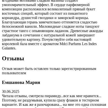
ягодными мотивами сладкой малины создают
умопомрачительный эффект. В сердце парфюмерной
композиции расположился великолепный пряный букет
восточных специй, который состоит из пикантного
кориандра, душистой гвоздики и заморской корицы.
Благоухающая герань замечательно оттеняется сладостью
белоснежной ванили. Миловидные сладкие ноты танцуют
страстное танго с опьяняющим ладаном. Древесные аккорды
лабданума в сочетании с натуральной кожей завершают
удивительную картину. Почувствуйте себя настоящей
королевой бала вместе с ароматом Mdci Parfums Les Indes
Galantes.
Отзывы
Отзыв может быть оставлен только зарегистрированным
пользователем
Емшанова Мария
30.06.2025
Читала отзывы, смотрела пирамиду...все как мне нравится...
Поэтому, не раздумывая, купила сразу флакон в тестерном
варианте. И как же я разочарована... на мне это одна сплошная