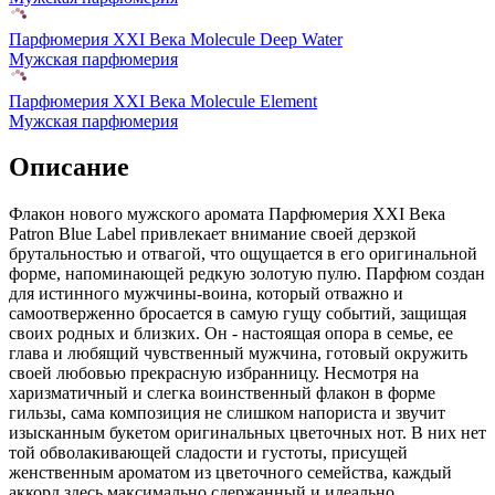
Парфюмерия XXI Века Molecule Deep Water
Мужская парфюмерия
Парфюмерия XXI Века Molecule Element
Мужская парфюмерия
Описание
Флакон нового мужского аромата Парфюмерия XXI Века
Patron Blue Label привлекает внимание своей дерзкой
брутальностью и отвагой,
что ощущается в его оригинальной
форме, напоминающей редкую золотую пулю. Парфюм создан
для истинного мужчины-воина, который отважно и
самоотверженно бросается в самую гущу событий, защищая
своих родных и близких. Он - настоящая опора в семье, ее
глава и любящий чувственный мужчина, готовый окружить
своей любовью прекрасную избранницу. Несмотря на
харизматичный и слегка воинственный флакон в форме
гильзы, сама композиция не слишком напориста и звучит
изысканным букетом оригинальных цветочных нот. В них нет
той обволакивающей сладости и густоты, присущей
женственным ароматом из цветочного семейства, каждый
аккорд здесь максимально сдержанный и идеально