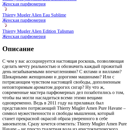
Женская парфюмерия
Thierry Mugler Alien Eau Sublime
Женская парфюмерия
Thierry Mugler Alien Edition Talisman
Женская парфюмерия
Описание
С чем у вас ассоциируется настоящая роскошь,
позволяющая
сделать мечту реальностью и обозначить каждый прожитый
день незабываемыми впечатлениями? С яхтами и виллами?
Шикарными женщинами и дорогими машинами? Или с
потрясающим чувством настоящей свободы, дополненным
неповторимым ароматом дорогих сигар? Ну что ж,
современные мастера парфюмерных дел позаботились о том,
чтобы вы могли насладиться всеми этими вещами
одновременно. Ведь в 2011 году на прилавках был
представлен потрясающий Thierry Mugler Amen Pure Havane –
символ мужественности и свободы мышления, который
станет прекрасной окрасой образа уверенного в себе
завоевателя. Сразу хочется отметить: Thierry Mugler Amen Pure
Havane – не просто туалетная вода из аристократического