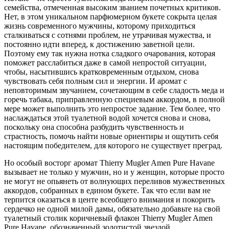
семейства, отмеченная высоким званием почетных критиков.
Нет, в этом уникальном парфюмерном букете сокрыта целая
жизнь современного мужчины, которому приходиться
сталкиваться с сотнями проблем, не утрачивая мужества, и
постоянно идти вперед, к достижению заветной цели.
Поэтому ему так нужна нотка сладкого очарования, которая
поможет расслабиться даже в самой непростой ситуации,
чтобы, насытившись кратковременным отдыхом, снова
чувствовать себя полным сил и энергии. И аромат с
неповторимым звучанием, сочетающим в себе сладость меда и
горечь табака, приправленную специевым аккордом, в полной
мере может выполнить это непростое задание. Тем более, что
наслаждаться этой туалетной водой хочется снова и снова,
поскольку она способна разбудить чувственность и
страстность, помочь найти новые ориентиры и ощутить себя
настоящим победителем, для которого не существует преград.
Но особый восторг аромат Thierry Mugler Amen Pure Havane
вызывает не только у мужчин, но и у женщин, которые просто
не могут не опьянеть от волнующих переливов мужественных
аккордов, собранных в едином букете. Так что если вам не
терпится оказаться в центе всеобщего внимания и покорить
сердечко не одной милой дамы, обязательно добавьте на свой
туалетный столик коричневый флакон Thierry Mugler Amen
Pure Havane, обозначенный золотистой звездой.