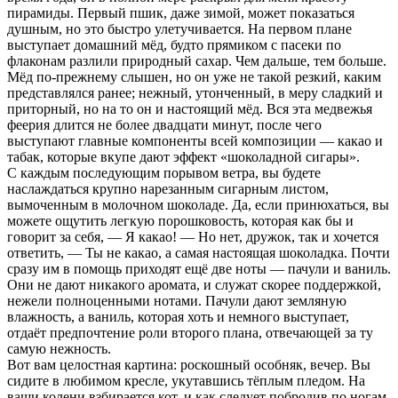
пирамиды. Первый пшик, даже зимой, может показаться
душным, но это быстро улетучивается. На первом плане
выступает домашний мёд, будто прямиком с пасеки по
флаконам разлили природный сахар. Чем дальше, тем больше.
Мёд
по-прежнему
слышен, но он уже не такой резкий, каким
представлялся ранее; нежный, утонченный, в меру сладкий и
приторный, но на то он и настоящий мёд. Вся эта медвежья
феерия длится не более двадцати минут, после чего
выступают главные компоненты всей композиции — какао и
табак, которые вкупе дают эффект «шоколадной сигары».
С каждым последующим порывом ветра, вы будете
наслаждаться крупно нарезанным сигарным листом,
вымоченным в молочном шоколаде. Да, если принюхаться, вы
можете ощутить легкую
порошковость
, которая как бы и
говорит за себя, — Я какао! — Но нет, дружок, так и хочется
ответить, — Ты не какао, а самая настоящая шоколадка. Почти
сразу им в помощь приходят ещё две ноты — пачули и ваниль.
Они не дают никакого аромата, и служат скорее поддержкой,
нежели полноценными нотами. Пачули дают земляную
влажность, а ваниль, которая хоть и немного выступает,
отдаёт предпочтение роли второго плана, отвечающей за ту
самую нежность.
Вот вам целостная картина: роскошный особняк, вечер. Вы
сидите в любимом кресле, укутавшись тёплым пледом. На
ваши колени взбирается кот, и как следует побродив по ногам,