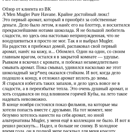
Обзор от клиента из ВК
A’Men Mugler Pure Havane. Крайне достойный люкс!
Это первый аромат, который я приобрёл за собственные
деньги. Дело было летом, я нанёс его на
блоттер
, и восхитился
прекраснейшими нотами шоколада. Я не большой любитель
сладости, но здесь она настолько непринужденная, что
не
воодушевиться я просто не
мог. Так я и выбрал Mugler.
На радостях я прибежал домой, распаковал свой первый
аромат, нанёс на кожу, и... Обомлел. Один на один, со своим
главным врагом, остался я в закрытой комнате — удушье.
Рывком я вскочил с кровати, и побежал незамедлительно
смывать аромат. Пока смывал, удивился насколько же этот
шоколадный
заср
*
нец
оказался стойким. И вот, когда дело
подошло к концу, я отложил аромат вплоть до зимы.
Я старался избегать таких запахов, и дело здесь вовсе не в
сладости, а в переизбытке тепла. Это очень душный аромат, и
хоть создавался он под влиянием горячей Кубы, на лето такое
надевать невозможно.
В конце ноября состоялся показ фильмов, на которые мы
хотели попасть вместе с друзьями. На тот момент, мне
безумно хотелось нанести на себя аромат, но иной
альтернативы Mugler, у меня ещё в коллекции не было. И вот я
решил рискнуть... Надел, и больше не сниму. В холодное
время года, он в полной мере раскрыл для меня красоту