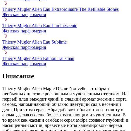
Thierry Mugler Alien Eau Extraordinaire The Refillable Stones
Женская парфюмерия
Thierry Mugler Alien Eau Luminescente
Женская парфюмерия
Thierry Mugler Alien Eau Sublime
Женская парфюмерия
Thierry Mugler Alien Edition Talisman
Женская парфюмерия
Описание
Thierry Mugler Alien Magie D'Une Nouvelle – это букет
необычных цветов с роскошным и чувственным оттенком. На
первый план выходит яркий и сладкий аромат жасмина сорта
самбак,
напоминающий обильно цветущий сад в весенний
день. При этом серая амбра добавляет богатство и теплоту в
аромат, делая его еще более затягивающим и чувственным. В
то время как жасмин самбак и серая амбра создают глубокий и
насыщенный мотив, древесные ноты кашемирового дерева
добавляют к нему нежность и мягкость. Запах кашемирового