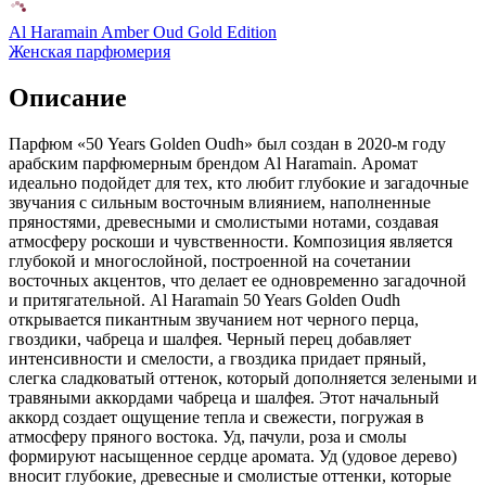
Al Haramain Amber Oud Gold Edition
Женская парфюмерия
Описание
Парфюм «50 Years Golden Oudh» был создан в 2020-м году
арабским парфюмерным брендом Al Haramain. Аромат
идеально подойдет для тех,
кто любит глубокие и загадочные
звучания с сильным восточным влиянием, наполненные
пряностями, древесными и смолистыми нотами, создавая
атмосферу роскоши и чувственности. Композиция является
глубокой и многослойной, построенной на сочетании
восточных акцентов, что делает ее одновременно загадочной
и притягательной. Al Haramain 50 Years Golden Oudh
открывается пикантным звучанием нот черного перца,
гвоздики, чабреца и шалфея. Черный перец добавляет
интенсивности и смелости, а гвоздика придает пряный,
слегка сладковатый оттенок, который дополняется зелеными и
травяными аккордами чабреца и шалфея. Этот начальный
аккорд создает ощущение тепла и свежести, погружая в
атмосферу пряного востока. Уд, пачули, роза и смолы
формируют насыщенное сердце аромата. Уд (удовое дерево)
вносит глубокие, древесные и смолистые оттенки, которые