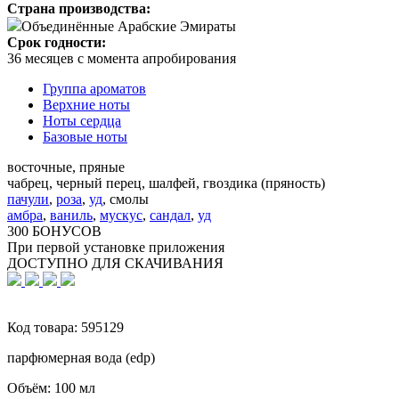
Страна производства:
Объединённые Арабские Эмираты
Срок годности:
36 месяцев с момента апробирования
Группа ароматов
Верхние ноты
Ноты сердца
Базовые ноты
восточные, пряные
чабрец, черный перец, шалфей, гвоздика (пряность)
пачули
,
роза
,
уд
,
смолы
амбра
,
ваниль
,
мускус
,
сандал
,
уд
300 БОНУСОВ
При первой установке приложения
ДОСТУПНО ДЛЯ СКАЧИВАНИЯ
Код товара:
595129
парфюмерная вода (edp)
Объём:
100 мл