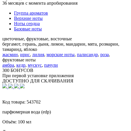
36 месяцев с момента апробирования
Группа ароматов
Верхние ноты
Ноты сердца
Базовые ноты
цветочные, фруктовые, восточные
бергамот, герань, дыня, лимон, мандарин, мята, розмарин,
тамаринд, яблоко
жасмин
,
ирис
,
лилия
,
морские ноты
,
палисандр
,
роза
,
фруктовые ноты
амбра
,
кедр
,
мускус
,
пачули
300 БОНУСОВ
При первой установке приложения
ДОСТУПНО ДЛЯ СКАЧИВАНИЯ
Код товара:
543702
парфюмерная вода (edp)
Объём:
100 мл