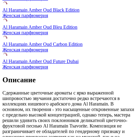
Al Haramain Amber Oud Black Edition
Женская парфюмерия
Al Haramain Amber Oud Bleu Edition
Женская парфюмерия
Al Haramain Amber Oud Carbon Edition
Женская парфюмерия
Al Haramain Amber Oud Future Dubai
Женская парфюмерия
Описание
Сдержанные цветочные ароматы с ярко выраженной
шипровостью звучания достаточно редко встречаются в
коллекциях нишевого арабского дома Al Haramain. В
основном,
их творения - это насыщенные откровенные запахи
с предельно высокой концентрацией, однако теперь, мастера
решили удивить своих поклонников деликатной цветочно-
фруктовой песнью Al Haramain Tsavorite. Композиция не
разграничивает ее обладателей по гендерному признаку и
одинаково прекрасно зазвучит как на мужской, так и на