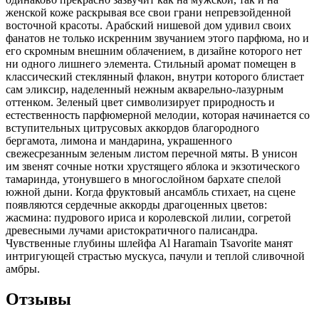
женской коже раскрывая все свои грани непревзойденной
восточной красоты. Арабский нишевой дом удивил своих
фанатов не только искренним звучанием этого парфюма, но и
его скромным внешним облачением, в дизайне которого нет
ни одного лишнего элемента. Стильный аромат помещен в
классический стеклянный флакон, внутри которого блистает
сам эликсир, наделенный нежным акварельно-лазурным
оттенком. Зеленый цвет символизирует природность и
естественность парфюмерной мелодии, которая начинается со
вступительных цитрусовых аккордов благородного
бергамота, лимона и мандарина, украшенного
свежесрезанным зеленым листом перечной мяты. В унисон
им звенят сочные нотки хрустящего яблока и экзотического
тамаринда, утонувшего в многослойном бархате спелой
южной дыни. Когда фруктовый ансамбль стихает, на сцене
появляются сердечные аккорды драгоценных цветов:
жасмина: пудрового ириса и королевской лилии, согретой
древесными лучами аристократичного палисандра.
Чувственные глубины шлейфа Al Haramain Tsavorite манят
интригующей страстью мускуса, пачули и теплой сливочной
амбры.
Отзывы