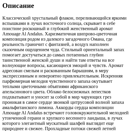
Описание
Классический хрустальный флакон, переливающийся яркими
вспышками в лучах восточного солнца,
скрывает в себе
поистине роскошный и глубокий женственный аромат
Amouage Al Andalus. Харизматичная шипрово-цветочная
композиция родом из далекого загадочного Омана, где
реальность граничит с фантазией, а воздух наполнен
сказочным ощущением чуда. Стильный ориентальный запах
помогает достучаться до самых потаенных глубин
таинственной женской души и найти там ответы на все
волнующие вопросы, касающиеся эмоций и чувств. Аромат
адресован смелым и раскованным барышням, в меру
экспрессивным и невероятно привлекательным. Искренняя
парфюмерная мелодия чувственного запаха окутывает
теплыми цветочными объятиями африканского
апельсинового цвета. Облако белоснежных лепестков
подхватывает и уносит за собой в мир чарующих грез
проникая в самое сердце звонкой цитрусовой волной запаха
амальфитанского лимона. Аккорды сердца композиции
Amouage Al Andalus встречают головокружительной мелодией
утонченной герани и хрупкого весеннего ландыша, в лучах
которого элегантный мускатный шалфей выглядит еще
природнее и свежее. Прохладные потоки свежей летней