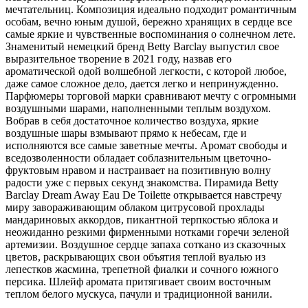
мечтательниц. Композиция идеально подходит романтичным
особам,
вечно юным душой, бережно хранящих в сердце все
самые яркие и чувственные воспоминания о солнечном лете.
Знаменитый немецкий бренд Betty Barclay выпустил свое
выразительное творение в 2021 году, назвав его
ароматической одой волшебной легкости, с которой любое,
даже самое сложное дело, дается легко и непринужденно.
Парфюмеры торговой марки сравнивают мечту с огромными
воздушными шарами, наполненными теплым воздухом.
Вобрав в себя достаточное количество воздуха, яркие
воздушные шары взмывают прямо к небесам, где и
исполняются все самые заветные мечты. Аромат свободы и
вседозволенности обладает соблазнительным цветочно-
фруктовым нравом и настраивает на позитивную волну
радости уже с первых секунд знакомства. Пирамида Betty
Barclay Dream Away Eau De Toilette открывается навстречу
миру завораживающим облаком цитрусовой прохлады
мандариновых аккордов, пикантной терпкостью яблока и
неожиданно резкими фирменными нотками горечи зеленой
артемизии. Воздушное сердце запаха соткано из сказочных
цветов, раскрывающих свои объятия теплой вуалью из
лепестков жасмина, трепетной фиалки и сочного южного
персика. Шлейф аромата притягивает своим восточным
теплом белого мускуса, пачули и традиционной ванили.