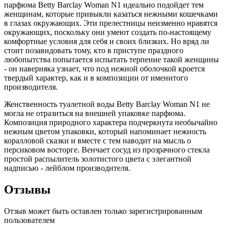
парфюма Betty Barclay Woman N1 идеально подойдет тем
женщинам, которые привыкли казаться нежными кошечками
в глазах окружающих. Эти прелестницы неизменно нравятся
окружающих, поскольку они умеют создать по-настоящему
комфортные условия для себя и своих близких. Но вряд ли
стоит позавидовать тому, кто в приступе праздного
любопытства попытается испытать терпение такой женщины
- он наверняка узнает, что под нежной оболочкой кроется
твердый характер, как и в композиции от именитого
производителя.
Женственность туалетной воды Betty Barclay Woman N1 не
могла не отразиться на внешней упаковке парфюма.
Композиция природного характера подчеркнута необычайно
нежным цветом упаковки, который напоминает нежность
коралловой сказки и вместе с тем наводит на мысль о
персиковом восторге. Венчает сосуд из прозрачного стекла
простой распылитель золотистого цвета с элегантной
надписью - лейблом производителя.
Отзывы
Отзыв может быть оставлен только зарегистрированным
пользователем