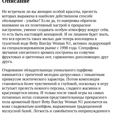
Описание
Не встречали ли вы женщин особой красоты, прелесть
которых выражена в наиболее действенном способе
обольщение - улыбке? Если да,
то наверняка обратили
внимание на их позитивный настрой и прекрасное
настроение, умение создавать особую атмосферу вокруг себя,
то есть быть настоящей женщиной. И не лишним будет знать,
что вся прелесть таких милых дам теперь воплощена в
туалетной воде Betty Barclay Woman N1, активно лидирующей
на специализированном рынке с 1998 года. Специфика
звучания элегантного аромата построена на созвучии
фруктовых и цветочных нот, гармонично дополняющих друг
друга.
Очарование обладательницы уникального парфюма
начинается с трепетной мелодии цитрусовых с пикантным
привкусом экзотического характера. Потом композиция
становиться более чувственной и глубокой, поскольку в игру
вступает прелесть нежного персика, сладкого жасмина и
красующегося пиона. И только после такой игры на самых
потаенных нотах сознания представительницы прекрасного
пола ароматный букет Betty Barclay Woman N1 разольется на
коже сладковатым шлейфом, выраженным традиционной
мускусной базой. Легкость и самобытность непринужденного