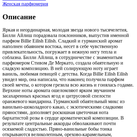
Женская парфюмерия
Описание
Яркая и неординарная, молодая звезда нового тысячелетия,
Билли Айлиш порадовала поклонников,
выпустив именной
парфюм Billie Eilish Eilish. Сладкий и гурманский аромат
наполнен обаянием востока, несет в себе чувственную
привлекательность, погружает в нежную негу тепла и
соблазна. Билли Айлиш, в сотрудничестве с знаменитым
парфюмером Стивом Де Меркато, создала обаятельную и
сладкую композицию. В ней солирующую ноту играет
ваниль, любимая певицей с детства. Когда Billie Eilish Eilish
увидел мир, она написала, что наконец получила парфюм
своей мечты, о котором грезила всю жизнь и гонялась годами.
Верхние ноты аромата ошеломляют ярким звучанием
засахаренных красных ягод и цитрусовой спелости
оранжевого мандарина. Гурманский обаятельный микс из
ванильно-шоколадного какао, с экзотическими сладкими
пряностями, дополняет роскошная цветочная нота
бархатистой розы в сердце ароматической композиции. В
результате центральные аккорды обволакивают почти
осязаемой сладостью. Пряно-ванильные бобы тонка
открываются великолепным, орехово-карамельным,