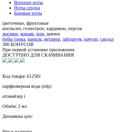
Верхние ноты
Ноты сердца
Базовые ноты
цветочные, фруктовые
апельсин, гелиотроп, кардамон, персик
жасмин
,
коньяк
,
ром
,
давана
бобы тонка
,
ваниль
,
ветивер
,
лабданум
,
пачули
,
сандал
300 БОНУСОВ
При первой установке приложения
ДОСТУПНО ДЛЯ СКАЧИВАНИЯ
Код товара:
612581
парфюмерная вода (edp)
атомайзер
i
Объём:
2 мл
Динамика цен:
Нет в наличии