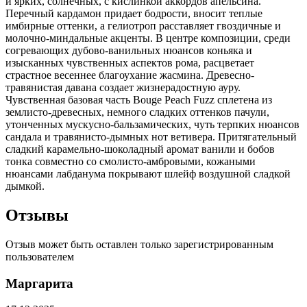
и ярких, солнечных, с кислинкой аккордов апельсина.
Перечный кардамон придает бодрости, вносит теплые
имбирные оттенки, а гелиотроп расставляет гвоздичные и
молочно-миндальные акценты. В центре композиции, среди
согревающих дубово-ванильных нюансов коньяка и
изысканных чувственных аспектов рома, расцветает
страстное весеннее благоухание жасмина. Древесно-
травянистая давана создает жизнерадостную ауру.
Чувственная базовая часть Bouge Peach Fuzz сплетена из
землисто-древесных, немного сладких оттенков пачули,
утонченных мускусно-бальзамических, чуть терпких нюансов
сандала и травянисто-дымных нот ветивера. Притягательный
сладкий карамельно-шоколадный аромат ванили и бобов
тонка совместно со смолисто-амбровыми, кожаными
нюансами лабданума покрывают шлейф воздушной сладкой
дымкой.
Отзывы
Отзыв может быть оставлен только зарегистрированным
пользователем
Маргарита