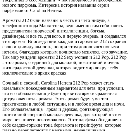
нового парфюма. Интересна история названия серии
парфюмов от Carolina Herrera.
Ароматы 212 были названы в честь ни чего-нибудь, а
телефонного кода Манхеттена, ведь именно там собирались
представители творческой интеллигенции, богема,
дизайнеры, и все те, для кого, в первую очередь, и создавался
этот аромат. Впоследствии каждый из ароматов 212 сохранял
свою индивидуальность, но при этом дополнялся новыми
нотами, благодаря которым полностью менялось его звучание.
Так мир увидели ароматы 212 Sexy women и 212 Рор. 212 Рор
- это аромат, созданный для молодой, позитивной и очень
жизнерадостной девушки, которая видит мир вокруг себя
исключительно в ярких красках.
Сочный и свежий, Carolina Herrera 212 Рор может стать
идеальным повседневным вариантом для лета, при условии,
что его обладательнице будет нравится ярко-выраженная
цитрусовая нота аромата. Этот аромат будет уместен
практически в любой ситуации, и в любое время дня и ночи.
Его обладательница - яркая и дерзкая, фонтанирующая
позитивной энергией молодая девушка, для которой в этом
мире нет ничего невозможного. Этот парфюм объединяет в
себе сладко-горькие тона бергамота и грейпфрута, которые
плавно переплетаются с нежными, ненавязчивыми