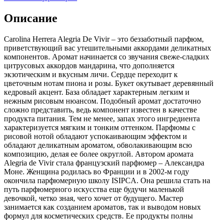
Описание
Carolina Herrera Alegria De Vivir – это беззаботный парфюм,
приветствующий вас утешительными аккордами деликатных
компонентов. Аромат начинается со звучания свеже-сладких
цитрусовых аккордов мандарина, что дополняется
экзотическим и вкусным личи. Сердце переходит к
цветочным нотам пиона и розы. Букет окутывает деревянный
кедровый акцент. База обладает характерным легким и
нежным рисовым нюансом. Подобный аромат достаточно
сложно представить, ведь компонент известен в качестве
продукта питания. Тем не менее, запах этого ингредиента
характеризуется мягким и тонким оттенком. Парфюмы с
рисовой нотой обладают успокаивающим эффектом и
обладают деликатным ароматом, обволакивающим всю
композицию, делая ее более округлой. Автором аромата
Alegria de Vivir стала французский парфюмер – Александра
Моне. Женщина родилась во Франции и в 2002-м году
окончила парфюмерную школу ISIPCA. Она решила стать на
путь парфюмерного искусства еще будучи маленькой
девочкой, четко зная, чего хочет от будущего. Мастер
занимается как созданием ароматов, так и выводом новых
формул для косметических средств. Ее продукты полны