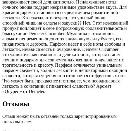
завораживает своей деликатностью. Ненавязчивые ноты
сочного овоща подарят несравнимое удовольствие вкуса. Для
красавиц аромат становится сосредоточием романтичной
легкости. Кто сказал, что огурец, это унылый овощ,
способный лишь на салаты и закуски?? Нет. Этот изысканный
продукт воплощает в себе потрясающую соблазнительность и
благоухание Demeter Cucumber. Мужчины в этом моно-
аромате непременно оценят охлаждающую силу букета, его
пикантость и дерзость. Парфюм несет в себе ноты свободы и
легкости, независимость и очарование. Demeter Cucumber –
это удивительная нежность и деликатность, которая станет
лучшим подарком для современных женщин, подчеркнет их
трогательность и красоту. Парфюм отличается уникальным
шармом свежести, водной легкости и неповторимой овощной
сладости, которая существенно отличается от фруктовых нот.
Что может быть прекраснее и стильнее, чем неординарная
легкость в сочетании с пикантной сладостью? Аромат
«Огурец» от Demeter.
Отзывы
Отзыв может быть оставлен только зарегистрированным
пользователем